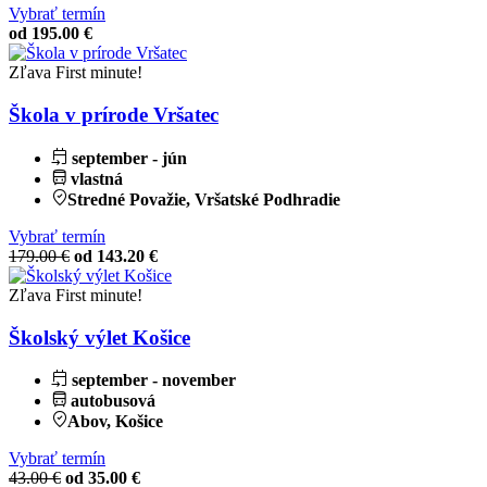
Vybrať termín
od 195.00 €
Zľava
First minute!
Škola v prírode Vršatec
september - jún
vlastná
Stredné Považie, Vršatské Podhradie
Vybrať termín
179.00 €
od 143.20 €
Zľava
First minute!
Školský výlet Košice
september - november
autobusová
Abov, Košice
Vybrať termín
43.00 €
od 35.00 €