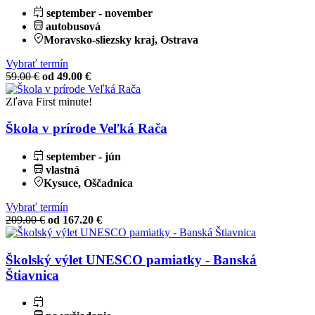
september - november
autobusová
Moravsko-sliezsky kraj, Ostrava
Vybrať termín
59.00 €
od 49.00 €
Zľava
First minute!
Škola v prírode Veľká Rača
september - jún
vlastná
Kysuce, Oščadnica
Vybrať termín
209.00 €
od 167.20 €
Školský výlet UNESCO pamiatky - Banská
Štiavnica