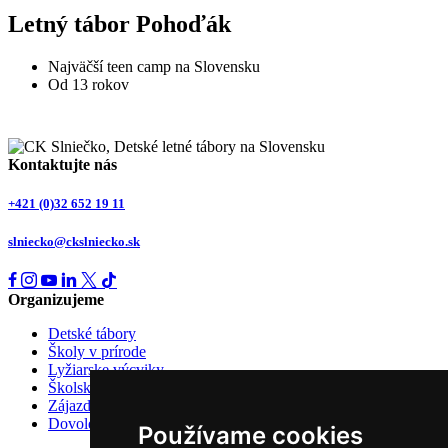
Letný tábor Pohoďák
Najväčší teen camp na Slovensku
Od 13 rokov
Kontaktujte nás
+421 (0)32 652 19 11
slniecko@ckslniecko.sk
Organizujeme
Detské tábory
Školy v prírode
Lyžiarske výcviky
Školské výlety
Zájazdy a výlety
Dovolenky
Používame cookies