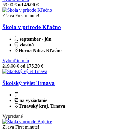
59.00 €
od 49.00 €
Zľava
First minute!
Škola v prírode Kľačno
september - jún
vlastná
Horná Nitra, Kľačno
Vybrať termín
219.00 €
od 175.20 €
Školský výlet Trnava
na vyžiadanie
Trnavský kraj, Trnava
Vypredané
Zľava
First minute!