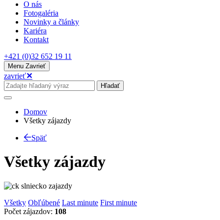
O nás
Fotogaléria
Novinky a články
Kariéra
Kontakt
+421 (0)32 652 19 11
Menu
Zavrieť
zavrieť
✕
Hľadať
Domov
Všetky zájazdy
Späť
Všetky zájazdy
Všetky
Obľúbené
Last minute
First minute
Počet zájazdov:
108