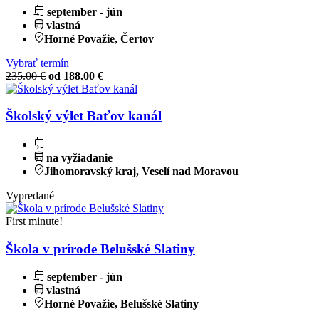
september - jún
vlastná
Horné Považie, Čertov
Vybrať termín
235.00 €
od 188.00 €
Školský výlet Baťov kanál
na vyžiadanie
Jihomoravský kraj, Veselí nad Moravou
Vypredané
First minute!
Škola v prírode Belušské Slatiny
september - jún
vlastná
Horné Považie, Belušské Slatiny