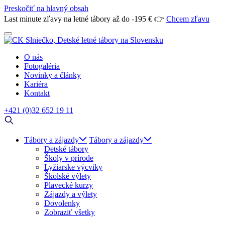
Preskočiť na hlavný obsah
Last minute zľavy na letné tábory až do -195 € 👉
Chcem zľavu
O nás
Fotogaléria
Novinky a články
Kariéra
Kontakt
+421 (0)32 652 19 11
Tábory a zájazdy
Tábory a zájazdy
Detské tábory
Školy v prírode
Lyžiarske výcviky
Školské výlety
Plavecké kurzy
Zájazdy a výlety
Dovolenky
Zobraziť všetky