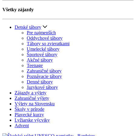
Všetky zájazdy
Detské tábory
Pre najmenších
Oddychové tábory
Tábory so zvieratkami
Umelecké tábory
Športové tábory
Akčné tábory
Teenage
Zahraničné tábory
Poznávacie tábory
Denné tábory
Jazykové tábory
Zájazdy a výlety
Zahraničné výlety
Výlety na Slovensku
Školy v prírode
Plavecké kurzy
Lyžiarske výcviky
Advent