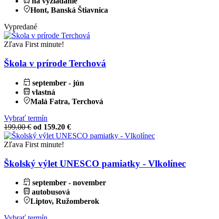
na vyžiadanie
Hont, Banská Štiavnica
Vypredané
Zľava
First minute!
Škola v prírode Terchová
september - jún
vlastná
Malá Fatra, Terchová
Vybrať termín
199.00 €
od 159.20 €
Zľava
First minute!
Školský výlet UNESCO pamiatky - Vlkolínec
september - november
autobusová
Liptov, Ružomberok
Vybrať termín