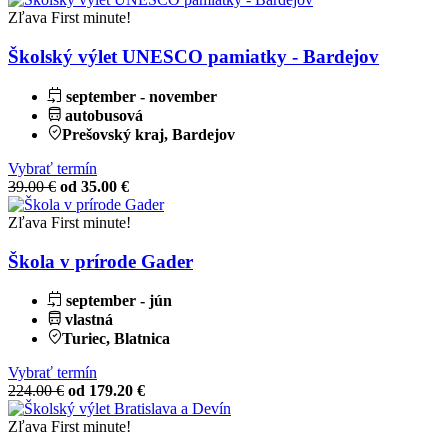
Zľava
First minute!
Školský výlet UNESCO pamiatky - Bardejov
september - november
autobusová
Prešovský kraj, Bardejov
Vybrať termín
39.00 €
od 35.00 €
Zľava
First minute!
Škola v prírode Gader
september - jún
vlastná
Turiec, Blatnica
Vybrať termín
224.00 €
od 179.20 €
Zľava
First minute!