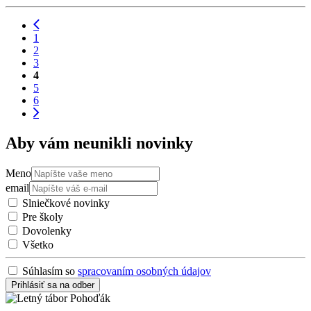
1
2
3
4
5
6
Aby vám neunikli novinky
Meno
email
Slniečkové novinky
Pre školy
Dovolenky
Všetko
Súhlasím so
spracovaním osobných údajov
Prihlásiť sa na odber