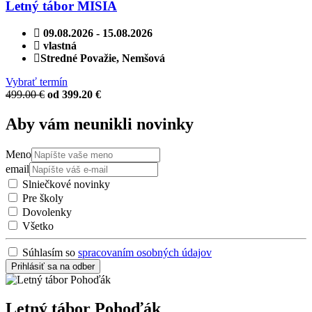
Letný tábor MISIA
09.08.2026 - 15.08.2026
vlastná
Stredné Považie, Nemšová
Vybrať termín
499.00 €
od 399.20 €
Aby vám neunikli novinky
Meno
email
Slniečkové novinky
Pre školy
Dovolenky
Všetko
Súhlasím so
spracovaním osobných údajov
Prihlásiť sa na odber
Letný tábor Pohoďák