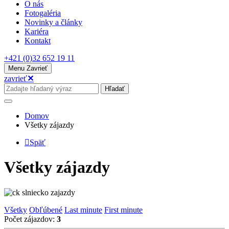
O nás
Fotogaléria
Novinky a články
Kariéra
Kontakt
+421 (0)32 652 19 11
Menu
Zavrieť
zavrieť
✕
Hľadať
Domov
Všetky zájazdy
Späť
Všetky zájazdy
Všetky
Obľúbené
Last minute
First minute
Počet zájazdov:
3