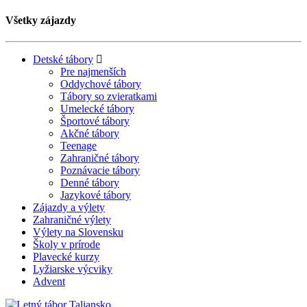
Všetky zájazdy
Detské tábory
Pre najmenších
Oddychové tábory
Tábory so zvieratkami
Umelecké tábory
Športové tábory
Akčné tábory
Teenage
Zahraničné tábory
Poznávacie tábory
Denné tábory
Jazykové tábory
Zájazdy a výlety
Zahraničné výlety
Výlety na Slovensku
Školy v prírode
Plavecké kurzy
Lyžiarske výcviky
Advent