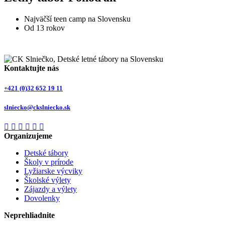
Najväčší teen camp na Slovensku
Od 13 rokov
Kontaktujte nás
+421 (0)32 652 19 11
slniecko@ckslniecko.sk
Organizujeme
Detské tábory
Školy v prírode
Lyžiarske výcviky
Školské výlety
Zájazdy a výlety
Dovolenky
Neprehliadnite