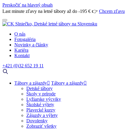
Preskočiť na hlavný obsah
Last minute zľavy na letné tábory až do -195 € 👉
Chcem zľavu
O nás
Fotogaléria
Novinky a články
Kariéra
Kontakt
+421 (0)32 652 19 11
Tábory a zájazdy
Tábory a zájazdy
Detské tábory
Školy v prírode
Lyžiarske výcviky
Školské výlety
Plavecké kurzy
Zájazdy a výlety
Dovolenky
Zobraziť všetky