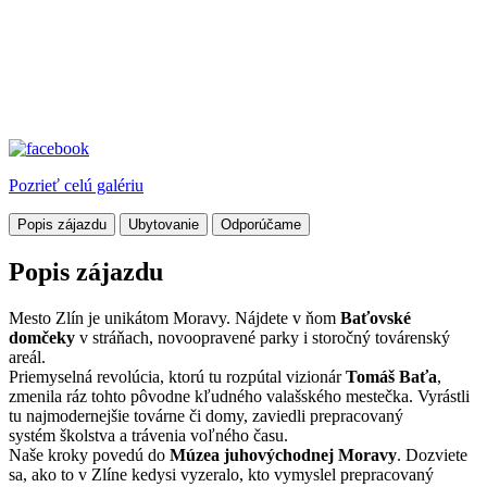
Pozrieť celú galériu
Popis zájazdu
Ubytovanie
Odporúčame
Popis zájazdu
Mesto Zlín je unikátom Moravy. Nájdete v ňom
Baťovské
domčeky
v stráňach, novoopravené parky i storočný továrenský
areál.
Priemyselná revolúcia, ktorú tu rozpútal vizionár
Tomáš Baťa
,
zmenila ráz tohto pôvodne kľudného valašského mestečka. Vyrástli
tu najmodernejšie továrne či domy, zaviedli prepracovaný
systém školstva a trávenia voľného času.
Naše kroky povedú do
Múzea juhovýchodnej Moravy
. Dozviete
sa, ako to v Zlíne kedysi vyzeralo, kto vymyslel prepracovaný