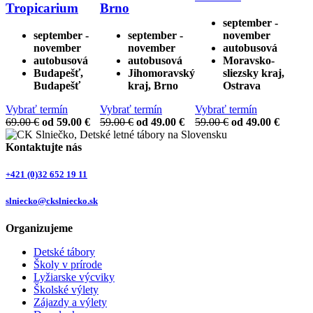
Tropicarium
Brno
september -
september -
september -
november
november
november
autobusová
autobusová
autobusová
Moravsko-
Budapešť,
Jihomoravský
sliezsky kraj,
Budapešť
kraj, Brno
Ostrava
Vybrať termín
Vybrať termín
Vybrať termín
69.00 €
od 59.00 €
59.00 €
od 49.00 €
59.00 €
od 49.00 €
Kontaktujte nás
+421 (0)32 652 19 11
slniecko@ckslniecko.sk
Organizujeme
Detské tábory
Školy v prírode
Lyžiarske výcviky
Školské výlety
Zájazdy a výlety