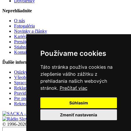
Dovolenky
Neprehliadnite
O nás
Fotogaléria
Novinky a články
Kariéra u nás
Prenájom atrakcií
Stiahnite si
Používame cookies
Kontakt
Ďalšie informácie
Táto stránka používa cookies na
Otázky a odpovede
zlepšenie vášho zážitku z
Všeobecné zmluvné podmienky
prehliadania našich webových
Spracovanie osobných údajov
stránok.
Prečítať viac
Reklamačný poriadok
Pravidlá používania cookies
Pre predajcov
Súhlasím
Rekreačné poukazy
Zmeniť nastavenia
© 1996-2026 CK Slniečko, spol s.r.o. Všetky práva vyhradené