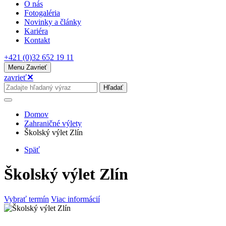
O nás
Fotogaléria
Novinky a články
Kariéra
Kontakt
+421 (0)32 652 19 11
Menu
Zavrieť
zavrieť
✕
Hľadať
Domov
Zahraničné výlety
Školský výlet Zlín
Späť
Školský výlet Zlín
Vybrať termín
Viac informácií