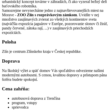
urbanistický koncept továrne v záhradách, či ako vyzeral bežný deň
baťovského robotníka.
Samozrejme nevynecháme jedno z najnavštevovanejších miest na
Morave -
ZOO Zlín s rozprávkovým zámkom
. Uvidíte v nej
množstvo zaujímavých zvierat zo všetkých kontinentov sveta
(najväčšia expozícia jaguárov v Európe, pozorovanie slonov či žiráf,
pandy červené, zátoka rají, ...) v zaujímavých priechodzích
expozíciách.
Poloha
Zlín je centrum Zlínskeho kraja v Českej republike.
Doprava
Na školský výlet a späť domov Vás spoľahlivo odvezieme našimi
modernými autobusmi. S cenou, kvalitou dopravy a prístupom pána
šoféra budete spokojní.
Cena zahŕňa:
autobusová doprava z Trenčína
program, vstupy
sprievodca