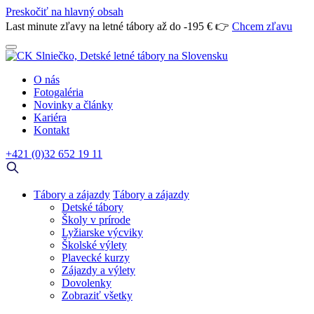
Preskočiť na hlavný obsah
Last minute zľavy na letné tábory až do -195 € 👉
Chcem zľavu
O nás
Fotogaléria
Novinky a články
Kariéra
Kontakt
+421 (0)32 652 19 11
Tábory a zájazdy
Tábory a zájazdy
Detské tábory
Školy v prírode
Lyžiarske výcviky
Školské výlety
Plavecké kurzy
Zájazdy a výlety
Dovolenky
Zobraziť všetky