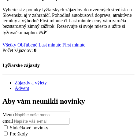
Vyberte si z ponuky lyžiarskych zájazdov do overených stredísk na
Slovensku aj v zahraničí. Pohodlná autobusová doprava, atraktívne
termíny a výhodné First minute či Last minute ceny vám zaručia
bezstarostný zimný zážitok. Rezervujte si svoje miesto a užite si
lyžovačku naplno. ❄️🎿
Všetky
Obľúbené
Last minute
First minute
Počet zájazdov:
0
Lyžiarske zájazdy
Zájazdy a výlety
Advent
Aby vám neunikli novinky
Meno
email
Slniečkové novinky
Pre školy