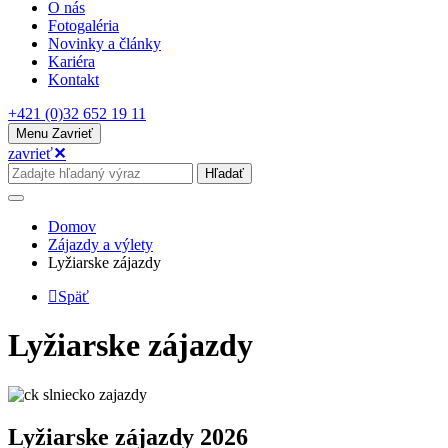
O nás
Fotogaléria
Novinky a články
Kariéra
Kontakt
+421 (0)32 652 19 11
Menu
Zavrieť
zavrieť
✕
Hľadať
Domov
Zájazdy a výlety
Lyžiarske zájazdy
Späť
Lyžiarske zájazdy
Lyžiarske zájazdy 2026