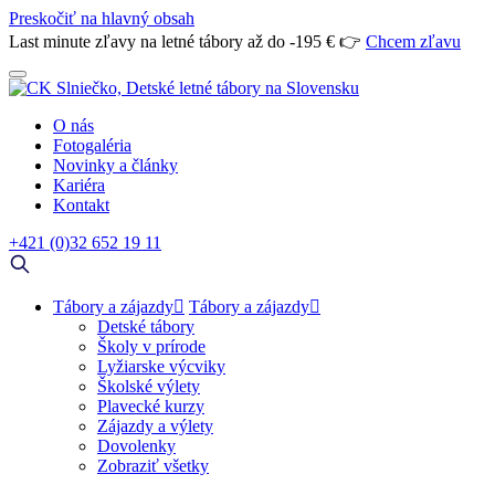
Preskočiť na hlavný obsah
Last minute zľavy na letné tábory až do -195 € 👉
Chcem zľavu
O nás
Fotogaléria
Novinky a články
Kariéra
Kontakt
+421 (0)32 652 19 11
Tábory a zájazdy
Tábory a zájazdy
Detské tábory
Školy v prírode
Lyžiarske výcviky
Školské výlety
Plavecké kurzy
Zájazdy a výlety
Dovolenky
Zobraziť všetky