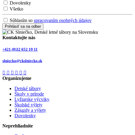
Dovolenky
Všetko
Súhlasím so
spracovaním osobných údajov
Prihlásiť sa na odber
Kontaktujte nás
+421 (0)32 652 19 11
slniecko@ckslniecko.sk
Organizujeme
Detské tábory
Školy v prírode
Lyžiarske výcviky
Školské výlety
Zájazdy a výlety
Dovolenky
Neprehliadnite