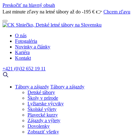
Preskočiť na hlavný obsah
Last minute zľavy na letné tábory až do -195 € 👉
Chcem zľavu
O nás
Fotogaléria
Novinky a články
Kariéra
Kontakt
+421 (0)32 652 19 11
Tábory a zájazdy
Tábory a zájazdy
Detské tábory
Školy v prírode
Lyžiarske výcviky
Školské výlety
Plavecké kurzy
Zájazdy a výlety
Dovolenky
Zobraziť všetky