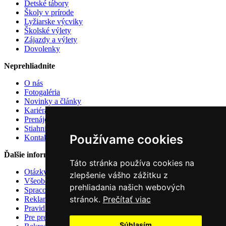
Detské tábory
Školy v prírode
Lyžiarske výcviky
Školské výlety
Zájazdy a výlety
Dovolenky
Neprehliadnite
O nás
Fotogaléria
Novinky a články
Kariéra u nás
Prenájom atrakcií
Stiahnite si
Používame cookies
Kontakt
Ďalšie informácie
Táto stránka používa cookies na
Otázky a odpovede
zlepšenie vášho zážitku z
Všeobecné zmluvné podmienky
prehliadania našich webových
Spracovanie osobných údajov
stránok.
Prečítať viac
Reklamačný poriadok
Pravidlá používania cookies
Pre predajcov
Súhlasím