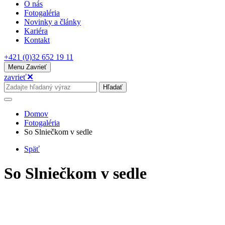
O nás
Fotogaléria
Novinky a články
Kariéra
Kontakt
+421 (0)32 652 19 11
Menu
Zavrieť
zavrieť
✕
Hľadať
Domov
Fotogaléria
So Slniečkom v sedle
Späť
So Slniečkom v sedle