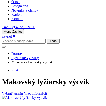
O nás
Fotogaléria
Novinky a články
Kariéra
Kontakt
+421 (0)32 652 19 11
Menu
Zavrieť
zavrieť
✕
Hľadať
Domov
Lyžiarske výcviky
Makovský lyžiarsky výcvik
Späť
Makovský lyžiarsky výcvik
Vybrať termín
Viac informácií