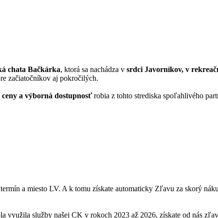
ká chata Bačkárka
, ktorá sa nachádza v
srdci Javorníkov, v rekreač
e začiatočníkov aj pokročilých.
é ceny a výborná dostupnosť
robia z tohto strediska spoľahlivého par
 termín a miesto LV. A k tomu získate automaticky Zľavu za skorý ná
la využila služby našej CK v rokoch 2023 až 2026, získate od nás zľa