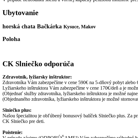
Ubytovanie
horská chata Bačkárka
Kysuce, Makov
Poloha
CK Slniečko odporúča
Zdravotník, lyžiarsky inštruktor:
Zdravotníka Vám zabezpečíme v cene 590€ na 5-dňový pobyt alebo 
Lyžiarskeho inštruktora Vám zabezpečíme v cene 170€/deň a je možn
(Objednať služby zdravotníka, lyžiarskeho inštruktora je možné najne
(Objednaného zdravotníka, lyžiarskeho inštruktora je možné stornova
Slniečko plus:
Našou špecialitou je obľúbený bonusový balíček Slniečko plus. Za prí
CK Slniečko pre deti.
Poistenie:
V prípade záujmu (ODPORÚČAME!) Vám zabezpečíme výhodný balík kom