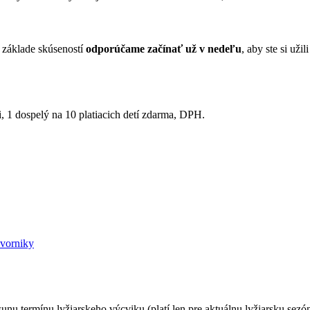
 základe skúseností
odporúčame začínať už v nedeľu
, aby ste si uži
, 1 dospelý na 10 platiacich detí zdarma, DPH.
avorniky
nu termínu lyžiarskeho výcviku (platí len pre aktuálnu lyžiarsku sezó