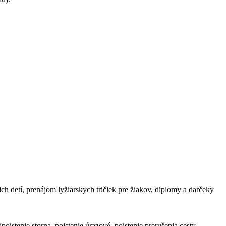
h detí, prenájom lyžiarskych tričiek pre žiakov, diplomy a darčeky
nie storna, poistenie úrazové, poistenie prerušenia cesty,