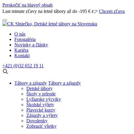
Preskočiť na hlavný obsah
Last minute zľavy na letné tábory až do -195 € 👉
Chcem zľavu
O nás
Fotogaléria
Novinky a články
Kariéra
Kontakt
+421 (0)32 652 19 11
Tábory a zájazdy
Tábory a zájazdy
Detské tábory
Školy v prírode
Lyžiarske výcviky
Školské výlety
Plavecké kurzy
Zájazdy a výlety
Dovolenky
Zobraziť všetky