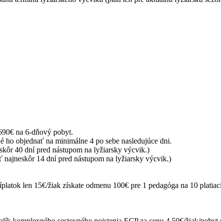
690€ na 6-dňový pobyt.
é ho objednať na minimálne 4 po sebe nasledujúce dni.
skôr 40 dní pred nástupom na lyžiarsky výcvik.)
ť najneskôr 14 dní pred nástupom na lyžiarsky výcvik.)
platok len 15€/žiak získate odmenu 100€ pre 1 pedagóga na 10 platiacic
plexného cestovného poistenia ECP za cenu 4,50€/žiak/pobyt (poiste