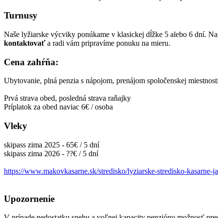
Turnusy
Naše lyžiarske výcviky ponúkame v klasickej dĺžke 5 alebo 6 dní. Na
kontaktovať
a radi vám pripravíme ponuku na mieru.
Cena zahŕňa:
Ubytovanie, plná penzia s nápojom, prenájom spoločenskej miestnosti
Prvá strava obed, posledná strava raňajky
Príplatok za obed naviac 6€ / osoba
Vleky
skipass zima 2025 - 65€ / 5 dní
skipass zima 2026 - ??€ / 5 dní
https://www.makovkasarne.sk/stredisko/lyziarske-stredisko-kasarne-j
Upozornenie
V prípade nedostatku snehu a voľnej kapacity penziónu možnosť presu