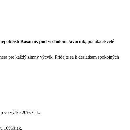
nej oblasti Kasárne, pod vrcholom Javorník,
ponúka skvelé
tnera pre každý zimný výcvik. Pridajte sa k desiatkam spokojných
kup vo výške 20%/žiak.
vu 10%/žiak.