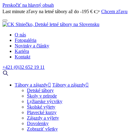
Preskočiť na hlavný obsah
Last minute zľavy na letné tábory až do -195 € 👉
Chcem zľavu
O nás
Fotogaléria
Novinky a články
Kariéra
Kontakt
+421 (0)32 652 19 11
Tábory a zájazdy
Tábory a zájazdy
Detské tábory
Školy v prírode
Lyžiarske výcviky
Školské výlety
Plavecké kurzy
Zájazdy a výlety
Dovolenky
Zobraziť všetky