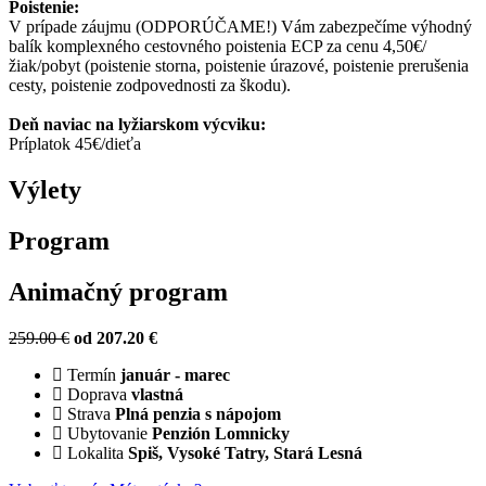
Poistenie:
V prípade záujmu (ODPORÚČAME!) Vám zabezpečíme výhodný
balík komplexného cestovného poistenia ECP za cenu 4,50€/
žiak/pobyt (poistenie storna, poistenie úrazové, poistenie prerušenia
cesty, poistenie zodpovednosti za škodu).
Deň naviac na lyžiarskom výcviku:
Príplatok 45€/dieťa
Výlety
Program
Animačný program
259.00 €
od 207.20 €
Termín
január - marec
Doprava
vlastná
Strava
Plná penzia s nápojom
Ubytovanie
Penzión Lomnicky
Lokalita
Spiš, Vysoké Tatry, Stará Lesná