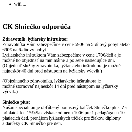
wifi ...
CK Slniečko odporúča
Zdravotník, lyžiarsky inštruktor:
Zdravotníka Vám zabezpečíme v cene 590€ na 5-dňový pobyt alebo
690€ na 6-dňový pobyt.
Lyžiarskeho inštruktora Vám zabezpečíme v cene 170€/deň a je
možné ho objednať na minimálne 3 po sebe nasledujúce dni.
(Objednať služby zdravotníka, lyžiarskeho inštruktora je možné
najneskôr 40 dní pred nástupom na lyžiarsky výcvik.)
(Objednaného zdravotníka, lyžiarskeho inštruktora je
možné stornovať najneskôr 14 dní pred nástupom na lyžiarsky
výcvik.)
Slniečko plus:
Našou špecialitou je obľúbený bonusový balíček Slniečko plus. Za
príplatok len 15€/žiak získate odmenu 100€ pre 1 pedagóga na 10
platiacich detí, prenájom lyžiarskych tričiek pre žiakov, diplomy
a darčeky CK Slniečko pre deti.