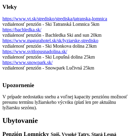
Vleky
https://www.vt.sk/stredisko/strediska/tatranska-lomnica
vzdialenosť penzión - Ski Tatranská Lomnica 5km
https://bachledka.sk/
vzdialenosť penzión - Bachledka Ski and sun 20km
https://www.magurahotel.sk/sk/lyziarske-stredisko
vzdialenosť penzión - Ski Monkova dolina 23km
https://www.svitlopusnadolina.sk/
vzdialenosť penzión - Ski Lopušná dolina 25km
https://www.snowpark.sk/
vzdialenosť penzión - Snowpark Lučivná 25km
Upozornenie
V prípade nedostatku snehu a voľnej kapacity penziónu možnosť
presunu termínu lyžiarskeho výcviku (platí len pre aktuálnu
lyžiarsku sezónu).
Ubytovanie
Penzión Lomnicky
Spiš, Vysoké Tatry, Stará Lesná