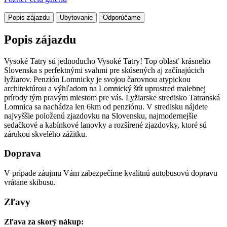
Popis zájazdu
Ubytovanie
Odporúčame
Popis zájazdu
Vysoké Tatry sú jednoducho Vysoké Tatry! Top oblasť krásneho
Slovenska s perfektnými svahmi pre skúsených aj začínajúcich
lyžiarov. Penzión Lomnicky je svojou čarovnou atypickou
architektúrou a výhľadom na Lomnický štít uprostred malebnej
prírody tým pravým miestom pre vás. Lyžiarske stredisko Tatranská
Lomnica sa nachádza len 6km od penziónu. V stredisku nájdete
najvyššie položenú zjazdovku na Slovensku, najmodernejšie
sedačkové a kabínkové lanovky a rozšírené zjazdovky, ktoré sú
zárukou skvelého zážitku.
Doprava
V prípade záujmu Vám zabezpečíme kvalitnú autobusovú dopravu
vrátane skibusu.
Zľavy
Zľava za skorý nákup: