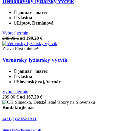
Demänovský lyžiarsky výcvik
január - marec
vlastná
Liptov, Demänová
Vybrať termín
249.00 €
od 199.20 €
Zľava
First minute!
Vernársky lyžiarsky výcvik
január - marec
vlastná
Slovenský raj, Vernár
Vybrať termín
209.00 €
od 167.20 €
Kontaktujte nás
+421 (0)32 652 19 11
slniecko@ckslniecko.sk