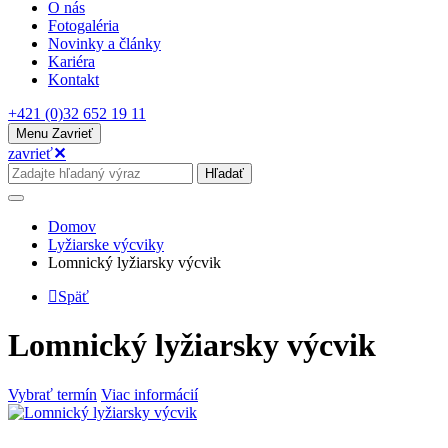
O nás
Fotogaléria
Novinky a články
Kariéra
Kontakt
+421 (0)32 652 19 11
Menu
Zavrieť
zavrieť
✕
Hľadať
Domov
Lyžiarske výcviky
Lomnický lyžiarsky výcvik
Späť
Lomnický lyžiarsky výcvik
Vybrať termín
Viac informácií