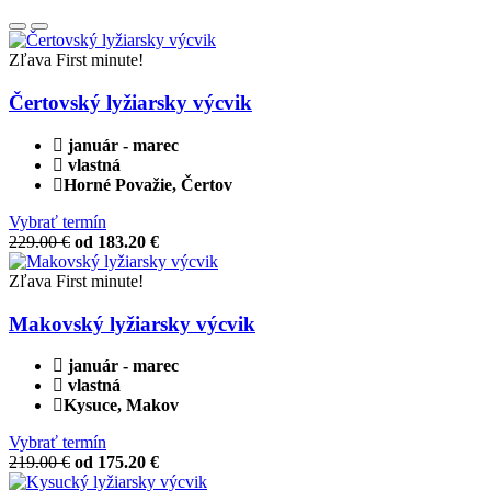
Zľava
First minute!
Čertovský lyžiarsky výcvik
január - marec
vlastná
Horné Považie, Čertov
Vybrať termín
229.00 €
od 183.20 €
Zľava
First minute!
Makovský lyžiarsky výcvik
január - marec
vlastná
Kysuce, Makov
Vybrať termín
219.00 €
od 175.20 €