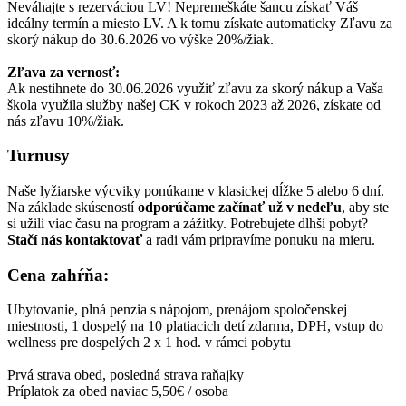
Neváhajte s rezerváciou LV! Nepremeškáte šancu získať Váš
ideálny termín a miesto LV. A k tomu získate automaticky Zľavu za
skorý nákup do 30.6.2026 vo výške 20%/žiak.
Zľava za vernosť:
Ak nestihnete do 30.06.2026 využiť zľavu za skorý nákup a Vaša
škola využila služby našej CK v rokoch 2023 až 2026, získate od
nás zľavu 10%/žiak.
Turnusy
Naše lyžiarske výcviky ponúkame v klasickej dĺžke 5 alebo 6 dní.
Na základe skúseností
odporúčame začínať už v nedeľu
, aby ste
si užili viac času na program a zážitky. Potrebujete dlhší pobyt?
Stačí nás kontaktovať
a radi vám pripravíme ponuku na mieru.
Cena zahŕňa:
Ubytovanie, plná penzia s nápojom, prenájom spoločenskej
miestnosti, 1 dospelý na 10 platiacich detí zdarma, DPH, vstup do
wellness pre dospelých 2 x 1 hod. v rámci pobytu
Prvá strava obed, posledná strava raňajky
Príplatok za obed naviac 5,50€ / osoba