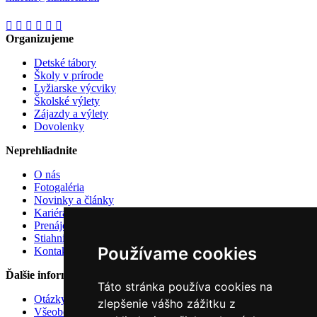
Organizujeme
Detské tábory
Školy v prírode
Lyžiarske výcviky
Školské výlety
Zájazdy a výlety
Dovolenky
Neprehliadnite
O nás
Fotogaléria
Novinky a články
Kariéra u nás
Prenájom atrakcií
Stiahnite si
Používame cookies
Kontakt
Ďalšie informácie
Táto stránka používa cookies na
Otázky a odpovede
zlepšenie vášho zážitku z
Všeobecné zmluvné podmienky