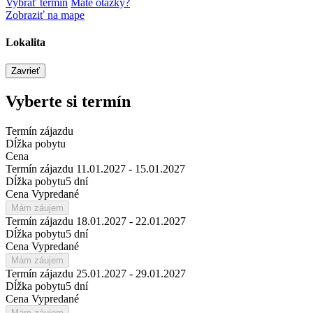
Vybrať termín
Máte otázky?
Leaflet
Zobraziť na mape
Lokalita
Zavrieť
Leaflet
+
Vyberte si termín
-
Termín zájazdu
Dĺžka pobytu
Cena
Termín zájazdu
11.01.2027 - 15.01.2027
Dĺžka pobytu
5 dní
Cena
Vypredané
Mám záujem
Termín zájazdu
18.01.2027 - 22.01.2027
Dĺžka pobytu
5 dní
Cena
Vypredané
Mám záujem
Termín zájazdu
25.01.2027 - 29.01.2027
Dĺžka pobytu
5 dní
Cena
Vypredané
Mám záujem