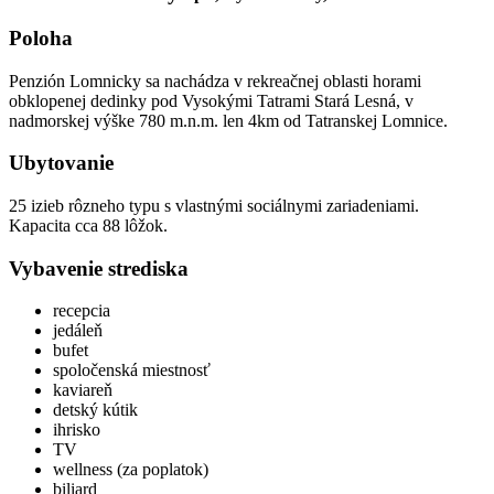
Poloha
Penzión Lomnicky sa nachádza v rekreačnej oblasti horami
obklopenej dedinky pod Vysokými Tatrami Stará Lesná, v
nadmorskej výške 780 m.n.m. len 4km od Tatranskej Lomnice.
Ubytovanie
25 izieb rôzneho typu s vlastnými sociálnymi zariadeniami.
Kapacita cca 88 lôžok.
Vybavenie strediska
recepcia
jedáleň
bufet
spoločenská miestnosť
kaviareň
detský kútik
ihrisko
TV
wellness (za poplatok)
biliard