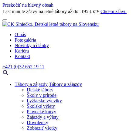
Preskočiť na hlavný obsah
Last minute zľavy na letné tábory až do -195 € 👉
Chcem zľavu
O nás
Fotogaléria
Novinky a články
Kariéra
Kontakt
+421 (0)32 652 19 11
Tábory a zájazdy
Tábory a zájazdy
Detské tábory
Školy v prírode
Lyžiarske výcviky
Školské výlety
Plavecké kurzy
Zájazdy a výlety
Dovolenky
Zobraziť všetky