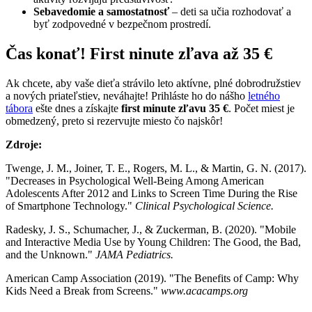
Sebavedomie a samostatnosť
– deti sa učia rozhodovať a
byť zodpovedné v bezpečnom prostredí.
Čas konať! First ninute zľava až 35 €
Ak chcete, aby vaše dieťa strávilo leto aktívne, plné dobrodružstiev
a nových priateľstiev, neváhajte! Prihláste ho do nášho
letného
tábora
ešte dnes a získajte
first minute zľavu 35 €
. Počet miest je
obmedzený, preto si rezervujte miesto čo najskôr!
Zdroje:
Twenge, J. M., Joiner, T. E., Rogers, M. L., & Martin, G. N. (2017).
"Decreases in Psychological Well-Being Among American
Adolescents After 2012 and Links to Screen Time During the Rise
of Smartphone Technology."
Clinical Psychological Science.
Radesky, J. S., Schumacher, J., & Zuckerman, B. (2020). "Mobile
and Interactive Media Use by Young Children: The Good, the Bad,
and the Unknown."
JAMA Pediatrics.
American Camp Association (2019). "The Benefits of Camp: Why
Kids Need a Break from Screens."
www.acacamps.org