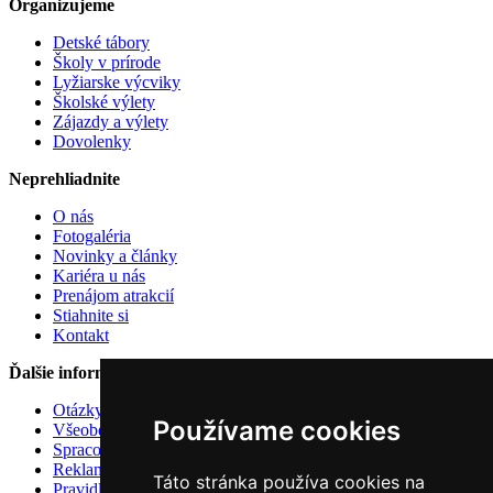
Organizujeme
Detské tábory
Školy v prírode
Lyžiarske výcviky
Školské výlety
Zájazdy a výlety
Dovolenky
Neprehliadnite
O nás
Fotogaléria
Novinky a články
Kariéra u nás
Prenájom atrakcií
Stiahnite si
Kontakt
Ďalšie informácie
Otázky a odpovede
Používame cookies
Všeobecné zmluvné podmienky
Spracovanie osobných údajov
Reklamačný poriadok
Táto stránka používa cookies na
Pravidlá používania cookies