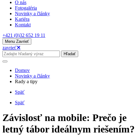
O nás
Fotogaléria
Novinky a články
Kariéra
Kontakt
+421 (0)32 652 19 11
Menu
Zavrieť
zavrieť
✕
Hľadať
Domov
Novinky a články
Rady a tipy
Späť
Späť
Závislosť na mobile: Prečo je
letný tábor ideálnym riešením?