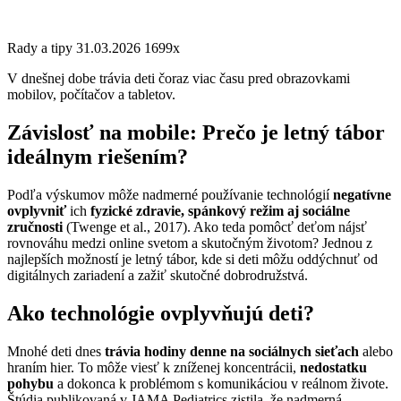
Rady a tipy
31.03.2026
1699x
V dnešnej dobe trávia deti čoraz viac času pred obrazovkami
mobilov, počítačov a tabletov.
Závislosť na mobile: Prečo je letný tábor
ideálnym riešením?
Podľa výskumov môže nadmerné používanie technológií
negatívne
ovplyvniť
ich
fyzické zdravie, spánkový režim aj sociálne
zručnosti
(Twenge et al., 2017). Ako teda pomôcť deťom nájsť
rovnováhu medzi online svetom a skutočným životom? Jednou z
najlepších možností je letný tábor, kde si deti môžu oddýchnuť od
digitálnych zariadení a zažiť skutočné dobrodružstvá.
Ako technológie ovplyvňujú deti?
Mnohé deti dnes
trávia hodiny denne na sociálnych sieťach
alebo
hraním hier. To môže viesť k zníženej koncentrácii,
nedostatku
pohybu
a dokonca k problémom s komunikáciou v reálnom živote.
Štúdia publikovaná v JAMA Pediatrics zistila, že nadmerná