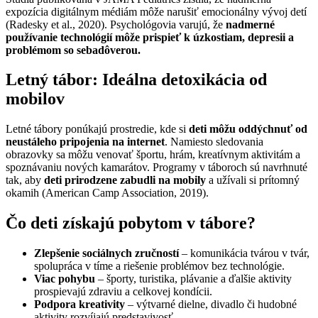
expozícia digitálnym médiám môže narušiť emocionálny vývoj detí
(Radesky et al., 2020). Psychológovia varujú, že
nadmerné
používanie technológií môže prispieť k úzkostiam, depresii a
problémom so sebadôverou.
Letný tábor: Ideálna detoxikácia od
mobilov
Letné tábory ponúkajú prostredie, kde si
deti môžu oddýchnuť od
neustáleho pripojenia na internet
. Namiesto sledovania
obrazovky sa môžu venovať športu, hrám, kreatívnym aktivitám a
spoznávaniu nových kamarátov. Programy v táboroch sú navrhnuté
tak, aby
deti prirodzene zabudli na mobily
a užívali si prítomný
okamih (American Camp Association, 2019).
Čo deti získajú pobytom v tábore?
Zlepšenie sociálnych zručností
– komunikácia tvárou v tvár,
spolupráca v tíme a riešenie problémov bez technológie.
Viac pohybu
– športy, turistika, plávanie a ďalšie aktivity
prospievajú zdraviu a celkovej kondícii.
Podpora kreativity
– výtvarné dielne, divadlo či hudobné
aktivity rozvíjajú predstavivosť.