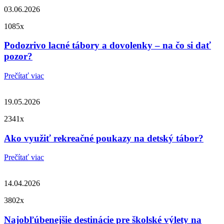
03.06.2026
1085x
Podozrivo lacné tábory a dovolenky – na čo si dať
pozor?
Prečítať viac
19.05.2026
2341x
Ako využiť rekreačné poukazy na detský tábor?
Prečítať viac
14.04.2026
3802x
Najobľúbenejšie destinácie pre školské výlety na