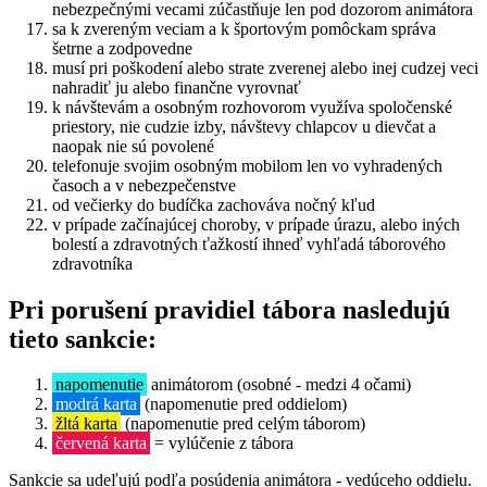
nebezpečnými vecami zúčastňuje len pod dozorom animátora
sa k zvereným veciam a k športovým pomôckam správa
šetrne a zodpovedne
musí pri poškodení alebo strate zverenej alebo inej cudzej veci
nahradiť ju alebo finančne vyrovnať
k návštevám a osobným rozhovorom využíva spoločenské
priestory, nie cudzie izby, návštevy chlapcov u dievčat a
naopak nie sú povolené
telefonuje svojim osobným mobilom len vo vyhradených
časoch a v nebezpečenstve
od večierky do budíčka zachováva nočný kľud
v prípade začínajúcej choroby, v prípade úrazu, alebo iných
bolestí a zdravotných ťažkostí ihneď vyhľadá táborového
zdravotníka
Pri porušení pravidiel tábora nasledujú
tieto sankcie:
napomenutie
animátorom (osobné - medzi 4 očami)
modrá karta
(napomenutie pred oddielom)
žltá karta
(napomenutie pred celým táborom)
červená karta
= vylúčenie z tábora
Sankcie sa udeľujú podľa posúdenia animátora - vedúceho oddielu.