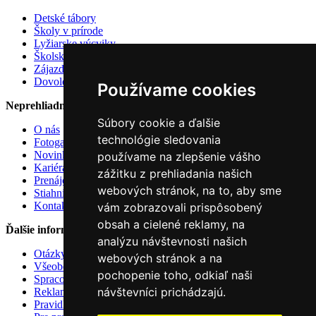
Detské tábory
Školy v prírode
Lyžiarske výcviky
Školské výlety
Zájazdy a výlety
Dovolenky
Používame cookies
Neprehliadnite
Súbory cookie a ďalšie
O nás
technológie sledovania
Fotogaléria
Novinky a články
používame na zlepšenie vášho
Kariéra u nás
zážitku z prehliadania našich
Prenájom atrakcií
webových stránok, na to, aby sme
Stiahnite si
Kontakt
vám zobrazovali prispôsobený
obsah a cielené reklamy, na
Ďalšie informácie
analýzu návštevnosti našich
Otázky a odpovede
webových stránok a na
Všeobecné zmluvné podmienky
pochopenie toho, odkiaľ naši
Spracovanie osobných údajov
návštevníci prichádzajú.
Reklamačný poriadok
Pravidlá používania cookies