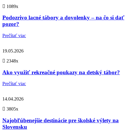
1089x
Podozrivo lacné tábory a dovolenky – na čo si dať
pozor?
Prečítať viac
19.05.2026
2348x
Ako využiť rekreačné poukazy na detský tábor?
Prečítať viac
14.04.2026
3805x
Najobľúbenejšie destinácie pre školské výlety na
Slovensku