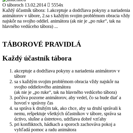
O táboroch
13.02.2014
5554x
Každý účastník tábora: 1.akceptuje a dodržiava pokyny a nariadenia
animátorov v tábore, 2.sa s každým svojim problémom obracia vždy
najskôr na svojho oddiel. animátora (ak nie je „po ruke“, tak na
hlavného vedúceho tábora) ...
TÁBOROVÉ PRAVIDLÁ
Každý účastník tábora
akceptuje a dodržiava pokyny a nariadenia animátorov v
tábore
sa s každým svojim problémom obracia vždy najskôr na
svojho oddielového animátora
(ak nie je „po ruke“, tak na hlavného vedúceho tábora)
počúva pozorne animátorov, aby vedel, čo sa bude diať a
hovorí v správny čas
sa správa k druhým tak, ako chce, aby sa druhí správali k
nemu, rešpektuje všetkých účastníkov v tábore, správa sa
úctivo, slušne a ústretovo, udržiava dobré vzťahy
pri konfliktoch, hádkach a sporoch zachováva pokoj a
vyhľadá pomoc a radu animátora