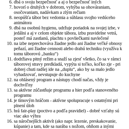
dbá o svoju bezpečnosť a aj o bezpečnosť iných
hovorí o druhých v dobrom, vyhýba sa ohováraniam,
osočovaniam, nadávkam a zlým rečiam
neopúšťa tábor bez vedomia a súhlasu svojho vedúceho
animátora
dbá na osobnú hygienu, udržuje poriadok na svojej izbe, v
jedálni a aj v celom objekte tábora, izbu pravidelne vetrá,
posteľ má zastlanú, plachtu s povliečkami navlečené
na izbe neprechováva žiadne jedlo ani žiadne veľké obnosy
peňazí, ani žiadne cennosti alebo drahú techniku (využíva k
tomu táborovú „banku“)
dodržiava pitný režim a snaží sa zjesť všetko, čo sa v rámci
táborovej stravy predkladá, vypýta si toľko, koľko zje - pri
dobrej chuti radšej ide na „duplu“, ako by sa malo jedlo
vyhadzovať, nevstupuje do kuchyne
na ohlásený program a nástupy chodí načas, vždy je
dochvíľny
sa aktívne zúčastňuje programu a hier podľa stanoveného
programu
je tímovým hráčom - aktívne spolupracuje s ostatnými pri
plnení úloh
hrá fair-play (poctivo a podľa pravidiel) - dobré vzťahy sú
viac ako výhra
sa náročnejších aktivít (ako napr. lezenie, preskakovanie,
kúpanie) a tam, kde sa narába s nožom, ohňom a inými