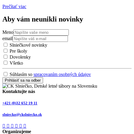
Prečítať viac
Aby vám neunikli novinky
Meno
email
Slniečkové novinky
Pre školy
Dovolenky
Všetko
Súhlasím so
spracovaním osobných údajov
Prihlásiť sa na odber
Kontaktujte nás
+421 (0)32 652 19 11
slniecko@ckslniecko.sk
Organizujeme