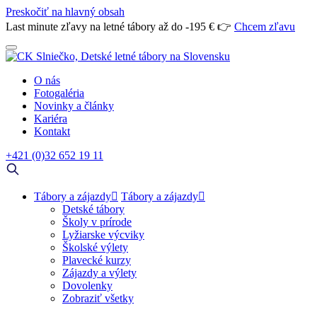
Preskočiť na hlavný obsah
Last minute zľavy na letné tábory až do -195 € 👉
Chcem zľavu
O nás
Fotogaléria
Novinky a články
Kariéra
Kontakt
+421 (0)32 652 19 11
Tábory a zájazdy
Tábory a zájazdy
Detské tábory
Školy v prírode
Lyžiarske výcviky
Školské výlety
Plavecké kurzy
Zájazdy a výlety
Dovolenky
Zobraziť všetky