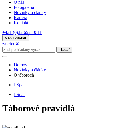
O nás
Fotogaléria
Novinky a články
Kariéra
Kontakt
+421 (0)32 652 19 11
Menu
Zavrieť
zavrieť
✕
Hľadať
Domov
Novinky a články
O táboroch
Späť
Späť
Táborové pravidlá