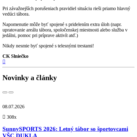
Pri závažnejších porušeniach pravidiel situáciu rieši priamo hlavný
vedúci tábora.
Napomenutie môže byť spojené s pridelením extra úloh (napr.
upratovanie areálu tábora, spoločenskej miestnosti alebo služba v
jedálni, pomoc pri príprave aktivít atď.)
Nikdy nesmie byť spojené s telesnými trestami!
CK Slniečko
Novinky a články
08.07.2026
308x
SunnySPORTS 2026: Letný tábor so športovcami
VŠC DUKLA