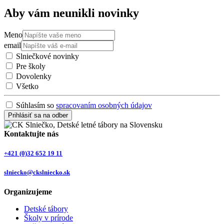
Aby vám neunikli novinky
Meno
email
Slniečkové novinky
Pre školy
Dovolenky
Všetko
Súhlasím so
spracovaním osobných údajov
Prihlásiť sa na odber
Kontaktujte nás
+421 (0)32 652 19 11
slniecko@ckslniecko.sk
Organizujeme
Detské tábory
Školy v prírode