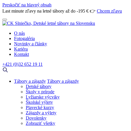
Preskočiť na hlavný obsah
Last minute zľavy na letné tábory až do -195 € 👉
Chcem zľavu
O nás
Fotogaléria
Novinky a články
Kariéra
Kontakt
+421 (0)32 652 19 11
Tábory a zájazdy
Tábory a zájazdy
Detské tábory
Školy v prírode
Lyžiarske výcviky
Školské výlety
Plavecké kurzy
Zájazdy a výlety
Dovolenky
Zobraziť všetky