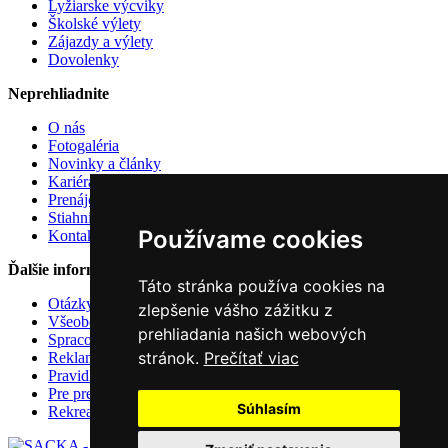
Lyžiarske výcviky
Školské výlety
Zájazdy a výlety
Dovolenky
Neprehliadnite
O nás
Fotogaléria
Novinky a články
Kariéra u nás
Prenájom atrakcií
Stiahnite si
Používame cookies
Kontakt
Ďalšie informácie
Táto stránka používa cookies na
Otázky a odpovede
zlepšenie vášho zážitku z
Všeobecné zmluvné podmienky
prehliadania našich webových
Spracovanie osobných údajov
stránok.
Prečítať viac
Reklamačný poriadok
Pravidlá používania cookies
Pre predajcov
Súhlasím
Rekreačné poukazy