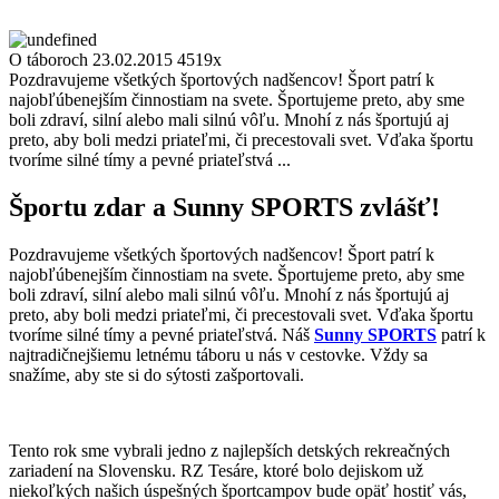
O táboroch
23.02.2015
4519x
Pozdravujeme všetkých športových nadšencov! Šport patrí k
najobľúbenejším činnostiam na svete. Športujeme preto, aby sme
boli zdraví, silní alebo mali silnú vôľu. Mnohí z nás športujú aj
preto, aby boli medzi priateľmi, či precestovali svet. Vďaka športu
tvoríme silné tímy a pevné priateľstvá ...
Športu zdar a Sunny SPORTS zvlášť!
Pozdravujeme všetkých športových nadšencov! Šport patrí k
najobľúbenejším činnostiam na svete. Športujeme preto, aby sme
boli zdraví, silní alebo mali silnú vôľu. Mnohí z nás športujú aj
preto, aby boli medzi priateľmi, či precestovali svet. Vďaka športu
tvoríme silné tímy a pevné priateľstvá. Náš
Sunny SPORTS
patrí k
najtradičnejšiemu letnému táboru u nás v cestovke. Vždy sa
snažíme, aby ste si do sýtosti zašportovali.
Tento rok sme vybrali jedno z najlepších detských rekreačných
zariadení na Slovensku. RZ Tesáre, ktoré bolo dejiskom už
niekoľkých našich úspešných športcampov bude opäť hostiť vás,