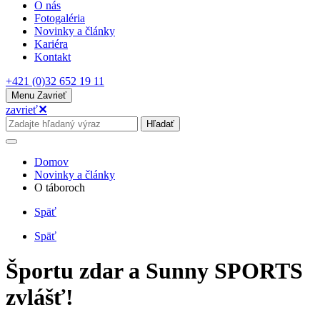
O nás
Fotogaléria
Novinky a články
Kariéra
Kontakt
+421 (0)32 652 19 11
Menu
Zavrieť
zavrieť
✕
Hľadať
Domov
Novinky a články
O táboroch
Späť
Späť
Športu zdar a Sunny SPORTS
zvlášť!