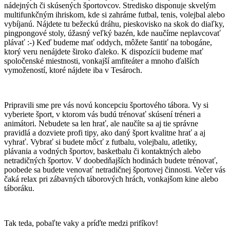
nádejných či skúsených športovcov. Stredisko disponuje skvelým
multifunkčným ihriskom, kde si zahráme futbal, tenis, volejbal alebo
vybíjanú. Nájdete tu bežeckú dráhu, pieskovisko na skok do diaľky,
pingpongové stoly, úžasný veľký bazén, kde naučíme neplavcovať
plávať :-) Keď budeme mať oddych, môžete šantiť na tobogáne,
ktorý veru nenájdete široko ďaleko. K dispozícii budeme mať
spoločenské miestnosti, vonkajší amfiteáter a mnoho ďalších
vymožeností, ktoré nájdete iba v Tesároch.
Pripravili sme pre vás novú koncepciu športového tábora. Vy si
vyberiete šport, v ktorom vás budú trénovať skúsení tréneri a
animátori. Nebudete sa len hrať, ale naučíte sa aj tie správne
pravidlá a dozviete profi tipy, ako daný šport kvalitne hrať a aj
vyhrať. Vybrať si budete môcť z futbalu, volejbalu, atletiky,
plávania a vodných športov, basketbalu či kontaktných alebo
netradičných športov. V doobedňajších hodinách budete trénovať,
poobede sa budete venovať netradičnej športovej činnosti. Večer vás
čaká relax pri zábavných táborových hrách, vonkajšom kine alebo
táboráku.
Tak teda, pobaľte vaky a príďte medzi prifíkov!