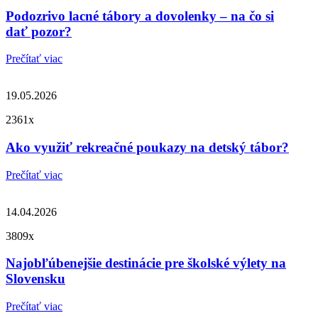
Podozrivo lacné tábory a dovolenky – na čo si
dať pozor?
Prečítať viac
19.05.2026
2361x
Ako využiť rekreačné poukazy na detský tábor?
Prečítať viac
14.04.2026
3809x
Najobľúbenejšie destinácie pre školské výlety na
Slovensku
Prečítať viac