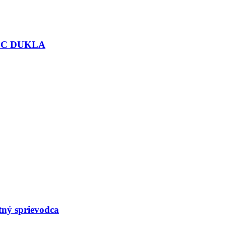
 VŠC DUKLA
tný sprievodca