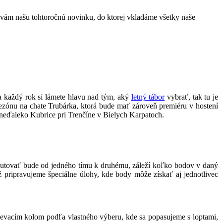
e vám našu tohtoročnú novinku, do ktorej vkladáme všetky naše
a každý rok si lámete hlavu nad tým, aký
letný tábor
vybrať, tak tu je
 sezónu na chate Trubárka, ktorá bude mať zároveň premiéru v hostení
 neďaleko Kubrice pri Trenčíne v Bielych Karpatoch.
utovať bude od jedného tímu k druhému, záleží koľko bodov v daný
 pripravujeme špeciálne úlohy, kde body môže získať aj jednotlivec
rievacím kolom podľa vlastného výberu, kde sa popasujeme s loptami,