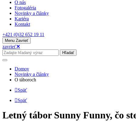
O nás
Fotogaléria
Novinky a články
Kariéra
Kontakt
+421 (0)32 652 19 11
Menu
Zavrieť
zavrieť
✕
Hľadať
Domov
Novinky a články
O táboroch
Späť
Späť
Letný tábor Sunny Funny, čo ste