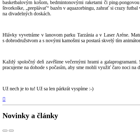
basketbalovým košom, bedmintonovými raketami či ping-pongovou 
štvorkolke, „preplávať“ bazén v aquazorbingu, zahrať si crazy futba
na divadelných doskách.
Hlávky vyvetráme v lanovom parku Tarzánia a v Laser Aréne. Matúš
s dobrodružstvom a s novými kamošmi sa postará skvelý tím animát
Každý spoločný deň zavŕšime večernými hrami a galaprogramami. S
pracujeme na dohode s počasím, aby sme mohli využiť čaro noci na ďal
Už nech je to tu! Už sa len párkrát vyspíme :-)
Novinky a články