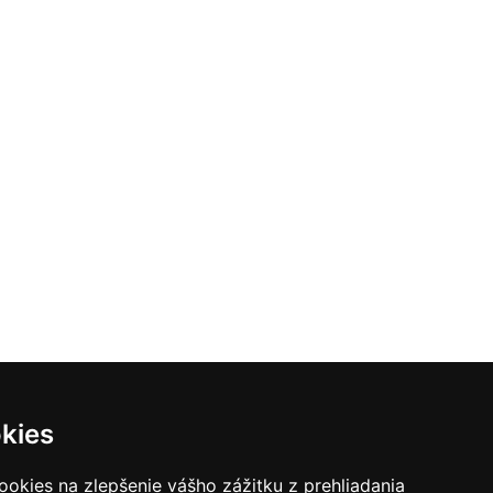
kies
ookies na zlepšenie vášho zážitku z prehliadania