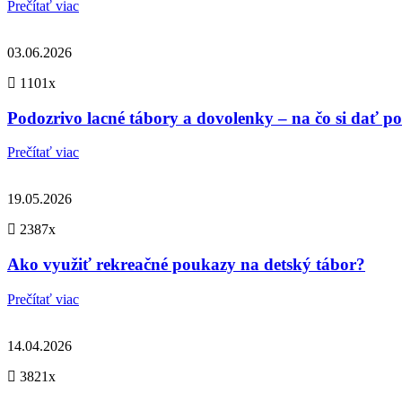
Prečítať viac
03.06.2026
1101x
Podozrivo lacné tábory a dovolenky – na čo si dať p
Prečítať viac
19.05.2026
2387x
Ako využiť rekreačné poukazy na detský tábor?
Prečítať viac
14.04.2026
3821x