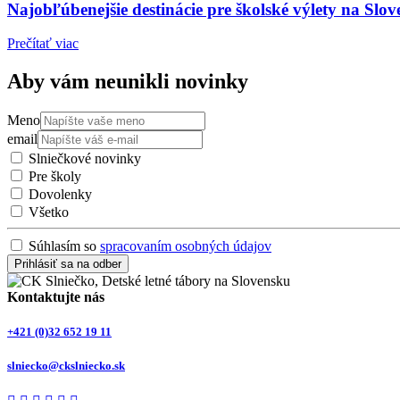
Najobľúbenejšie destinácie pre školské výlety na Slo
Prečítať viac
Aby vám neunikli novinky
Meno
email
Slniečkové novinky
Pre školy
Dovolenky
Všetko
Súhlasím so
spracovaním osobných údajov
Prihlásiť sa na odber
Kontaktujte nás
+421 (0)32 652 19 11
slniecko@ckslniecko.sk