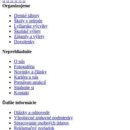
Organizujeme
Detské tábory
Školy v prírode
Lyžiarske výcviky
Školské výlety
Zájazdy a výlety
Dovolenky
Neprehliadnite
O nás
Fotogaléria
Novinky a články
Kariéra u nás
Prenájom atrakcií
Stiahnite si
Kontakt
Ďalšie informácie
Otázky a odpovede
Všeobecné zmluvné podmienky
Spracovanie osobných údajov
Reklamačný poriadok