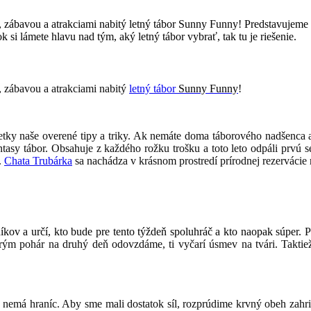
ý, zábavou a atrakciami nabitý letný tábor Sunny Funny! Predstavujem
si lámete hlavu nad tým, aký letný tábor vybrať, tak tu je riešenie.
, zábavou a atrakciami nabitý
letný tábor
Sunny Funny
!
tky naše overené tipy a triky. Ak nemáte doma táborového nadšenca 
ntasy tábor. Obsahuje z každého rožku trošku a toto leto odpáli prvú
.
Chata Trubárka
sa nachádza v krásnom prostredí prírodnej rezervácie
ov a určí, kto bude pre tento týždeň spoluhráč a kto naopak súper.
P
orým pohár na druhý deň odovzdáme, ti vyčarí úsmev na tvári. Taktiež
e nemá hraníc. Aby sme mali dostatok síl, rozprúdime krvný obeh zah