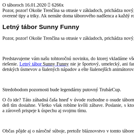
O táboroch
16.01.2020
6266x
Pozor, pozor! Okolie Trenčína sa otrasie v základoch, prichádza nov
overené tipy a triky. Ak nemáte doma táborového nadšenca a každý rok 
Letný tábor Sunny Funny
Pozor, pozor! Okolie Trenčína sa otrasie v základoch, prichádza nový
Predstavujeme vám našu tohtoročnú novinku, do ktorej vkladáme vše
riešenie.
Letný tábor
Sunny Funny
nie je športový, umelecký, ani fa
detských úsmevov a šialených nápadov a ešte šialenejších animátorov
Stredobodom pozornosti bude legendárny putovný TrubárCup.
O čo ide? Táto záhadná čaša hneď v úvode rozhodne o osude táborník
deň tím dosiahne. Všetko však robíme kvôli zábave. Poslanie, s kt
a zároveň prispeje k úspechu aj svojmu tímu.
Občas pôjde aj o náročné súboje, pretože bláznovstvo v tomto tábor