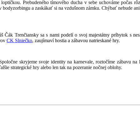
loptičkou. Prebudeného tímového ducha v sebe uchováme počas rôzny
l v bodyzorbingu a zaskákať si na vzdušnom zámku. Chýbať nebude ani 
 Čák Trenčiansky sa s nami podelí o svoj majestátny príbytok s nes
orov
CK Slniečko
, zaujímaví hostia a zábavou natrieskané hry.
poločne skryjeme svoje identity na karnevale, roztočíme zábavu n
šie strategické hry alebo len tak na pozeranie nočnej oblohy.