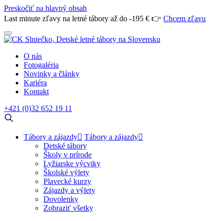
Preskočiť na hlavný obsah
Last minute zľavy na letné tábory až do -195 € 👉
Chcem zľavu
O nás
Fotogaléria
Novinky a články
Kariéra
Kontakt
+421 (0)32 652 19 11
Tábory a zájazdy
Tábory a zájazdy
Detské tábory
Školy v prírode
Lyžiarske výcviky
Školské výlety
Plavecké kurzy
Zájazdy a výlety
Dovolenky
Zobraziť všetky