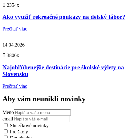
2354x
Ako využiť rekreačné poukazy na detský tábor?
Prečítať viac
14.04.2026
3806x
Najobľúbenejšie destinácie pre školské výlety na
Slovensku
Prečítať viac
Aby vám neunikli novinky
Meno
email
Slniečkové novinky
Pre školy
Dovolenky