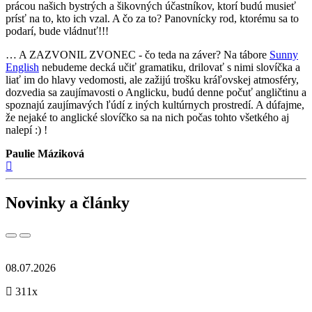
prácou našich bystrých a šikovných účastníkov, ktorí budú musieť
prísť na to, kto ich vzal. A čo za to? Panovnícky rod, ktorému sa to
podarí, bude vládnuť!!!
… A ZAZVONIL ZVONEC - čo teda na záver? Na tábore
Sunny
English
nebudeme decká učiť gramatiku, drilovať s nimi slovíčka a
liať im do hlavy vedomosti, ale zažijú trošku kráľovskej atmosféry,
dozvedia sa zaujímavosti o Anglicku, budú denne počuť angličtinu a
spoznajú zaujímavých ľúdí z iných kultúrnych prostredí. A dúfajme,
že nejaké to anglické slovíčko sa na nich počas tohto všetkého aj
nalepí :) !
Paulie Máziková
Novinky a články
08.07.2026
311x