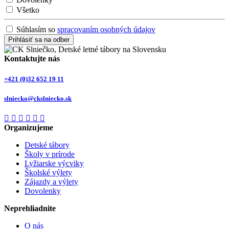
Všetko
Súhlasím so
spracovaním osobných údajov
Prihlásiť sa na odber
Kontaktujte nás
+421 (0)32 652 19 11
slniecko@ckslniecko.sk
Organizujeme
Detské tábory
Školy v prírode
Lyžiarske výcviky
Školské výlety
Zájazdy a výlety
Dovolenky
Neprehliadnite
O nás