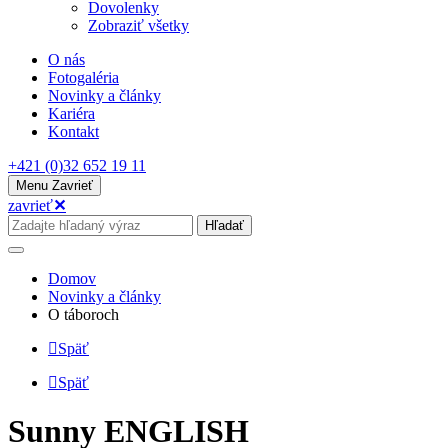
Dovolenky
Zobraziť všetky
O nás
Fotogaléria
Novinky a články
Kariéra
Kontakt
+421 (0)32 652 19 11
Menu
Zavrieť
zavrieť
✕
Hľadať
Domov
Novinky a články
O táboroch
Späť
Späť
Sunny ENGLISH