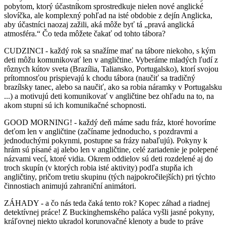
pobytom, ktorý účastníkom sprostredkuje nielen nové anglické
slovíčka, ale komplexný pohľad na isté obdobie z dejín Anglicka,
aby účastníci naozaj zažili, aká môže byť tá „pravá anglická
atmosféra.“ Čo teda môžete čakať od tohto tábora?
CUDZINCI - každý rok sa snažíme mať na tábore niekoho, s kým
deti môžu komunikovať len v angličtine. Vyberáme mladých ľudí z
rôznych kútov sveta (Brazília, Taliansko, Portugalsko), ktorí svojou
prítomnosťou prispievajú k chodu tábora (naučiť sa tradičný
brazílsky tanec, alebo sa naučiť, ako sa robia náramky v Portugalsku
...) a motivujú deti komunikovať v angličtine bez ohľadu na to, na
akom stupni sú ich komunikačné schopnosti.
GOOD MORNING! - každý deň máme sadu fráz, ktoré hovoríme
deťom len v angličtine (začíname jednoducho, s pozdravmi a
jednoduchými pokynmi, postupne sa frázy nabaľujú). Pokyny k
hrám sú písané aj alebo len v angličtine, celé zariadenie je polepené
názvami vecí, ktoré vidia. Okrem oddielov sú deti rozdelené aj do
troch skupín (v ktorých robia isté aktivity) podľa stupňa ich
angličtiny, pričom tretiu skupinu (tých najpokročilejších) pri týchto
činnostiach animujú zahraniční animátori.
ZÁHADY - a čo nás teda čaká tento rok? Kopec záhad a riadnej
detektívnej práce! Z Buckinghemského paláca vyšli jasné pokyny,
kráľovnej niekto ukradol korunovačné klenoty a bude to práve