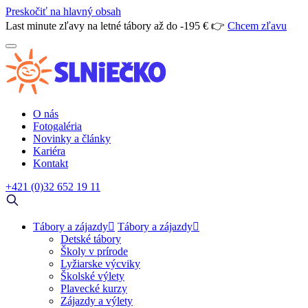
Preskočiť na hlavný obsah
Last minute zľavy na letné tábory až do -195 € 👉
Chcem zľavu
O nás
Fotogaléria
Novinky a články
Kariéra
Kontakt
+421 (0)32 652 19 11
Tábory a zájazdy
Tábory a zájazdy
Detské tábory
Školy v prírode
Lyžiarske výcviky
Školské výlety
Plavecké kurzy
Zájazdy a výlety