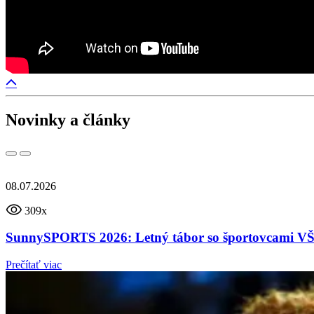
Novinky a články
08.07.2026
309x
SunnySPORTS 2026: Letný tábor so športovcami
Prečítať viac