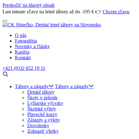
Preskočiť na hlavný obsah
Last minute zľavy na letné tábory až do -195 € 👉
Chcem zľavu
O nás
Fotogaléria
Novinky a články
Kariéra
Kontakt
+421 (0)32 652 19 11
Tábory a zájazdy
Tábory a zájazdy
Detské tábory
Školy v prírode
Lyžiarske výcviky
Školské výlety
Plavecké kurzy
Zájazdy a výlety
Dovolenky
Zobraziť všetky