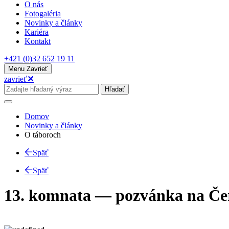
O nás
Fotogaléria
Novinky a články
Kariéra
Kontakt
+421 (0)32 652 19 11
Menu
Zavrieť
zavrieť
✕
Hľadať
Domov
Novinky a články
O táboroch
Späť
Späť
13. komnata — pozvánka na Če