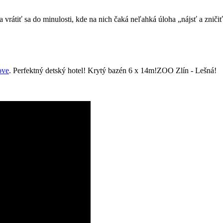
vrátiť sa do minulosti, kde na nich čaká neľahká úloha „nájsť a znič
ove
. Perfektný detský hotel! Krytý bazén 6 x 14m!ZOO Zlín - Lešná!