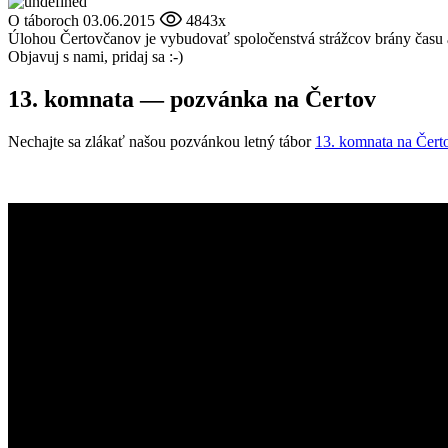
O táboroch
03.06.2015
4843x
Úlohou Čertovčanov je vybudovať spoločenstvá strážcov brány času a 
Objavuj s nami, pridaj sa :-)
13. komnata — pozvánka na Čertov
Nechajte sa zlákať našou pozvánkou letný tábor
13. komnata na Čert