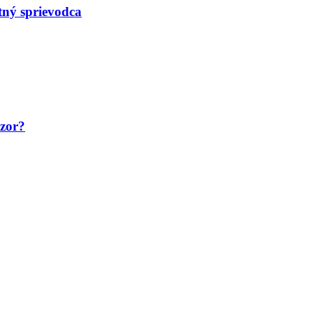
tný sprievodca
ozor?