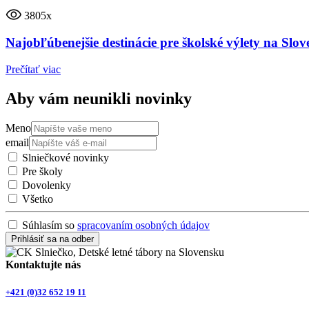
3805x
Najobľúbenejšie destinácie pre školské výlety na Slo
Prečítať viac
Aby vám neunikli novinky
Meno
email
Slniečkové novinky
Pre školy
Dovolenky
Všetko
Súhlasím so
spracovaním osobných údajov
Prihlásiť sa na odber
Kontaktujte nás
+421 (0)32 652 19 11