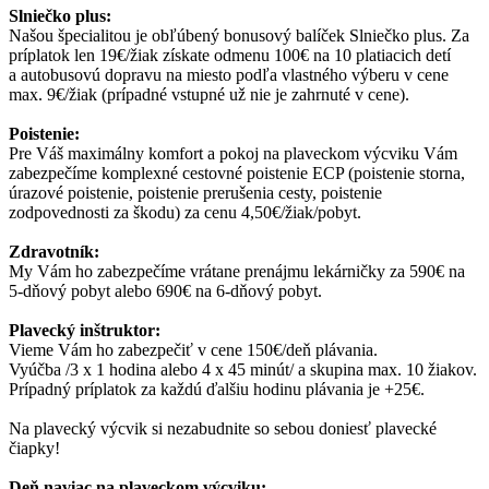
Slniečko plus:
Našou špecialitou je obľúbený bonusový balíček Slniečko plus. Za
príplatok len 19€/žiak získate odmenu 100€ na 10 platiacich detí
a autobusovú dopravu na miesto podľa vlastného výberu v cene
max. 9€/žiak (prípadné vstupné už nie je zahrnuté v cene).
Poistenie:
Pre Váš maximálny komfort a pokoj na plaveckom výcviku Vám
zabezpečíme komplexné cestovné poistenie ECP (poistenie storna,
úrazové poistenie, poistenie prerušenia cesty, poistenie
zodpovednosti za škodu) za cenu 4,50€/žiak/pobyt.
Zdravotník:
My Vám ho zabezpečíme vrátane prenájmu lekárničky za 590€ na
5-dňový pobyt alebo 690€ na 6-dňový pobyt.
Plavecký inštruktor:
Vieme Vám ho zabezpečiť v cene 150€/deň plávania.
Vyúčba /3 x 1 hodina alebo 4 x 45 minút/ a skupina max. 10 žiakov.
Prípadný príplatok za každú ďalšiu hodinu plávania je +25€.
Na plavecký výcvik si nezabudnite so sebou doniesť plavecké
čiapky!
Deň naviac na plaveckom výcviku: