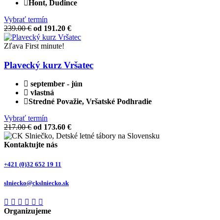
Hont, Dudince
Vybrať termín
239.00 €
od 191.20 €
Zľava
First minute!
Plavecký kurz Vršatec
september - jún
vlastná
Stredné Považie, Vršatské Podhradie
Vybrať termín
217.00 €
od 173.60 €
Kontaktujte nás
+421 (0)32 652 19 11
slniecko@ckslniecko.sk
Organizujeme