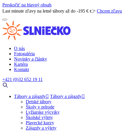
Preskočiť na hlavný obsah
Last minute zľavy na letné tábory až do -195 € 👉
Chcem zľavu
O nás
Fotogaléria
Novinky a články
Kariéra
Kontakt
+421 (0)32 652 19 11
Tábory a zájazdy
Tábory a zájazdy
Detské tábory
Školy v prírode
Lyžiarske výcviky
Školské výlety
Plavecké kurzy
Zájazdy a výlety