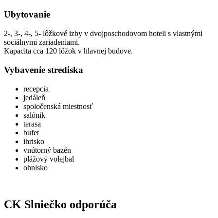
Ubytovanie
2-, 3-, 4-, 5- lôžkové izby v dvojposchodovom hoteli s vlastnými
sociálnymi zariadeniami.
Kapacita cca 120 lôžok v hlavnej budove.
Vybavenie strediska
recepcia
jedáleň
spoločenská miestnosť
salónik
terasa
bufet
ihrisko
vnútorný bazén
plážový volejbal
ohnisko
CK Slniečko odporúča