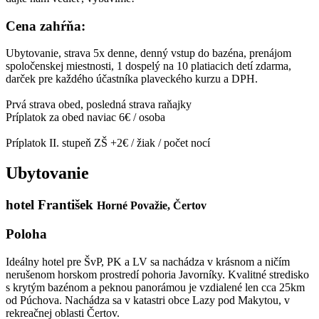
Cena zahŕňa:
Ubytovanie, strava 5x denne, denný vstup do bazéna, prenájom
spoločenskej miestnosti, 1 dospelý na 10 platiacich detí zdarma,
darček pre každého účastníka plaveckého kurzu a DPH.
Prvá strava obed, posledná strava raňajky
Príplatok za obed naviac 6€ / osoba
Príplatok II. stupeň ZŠ +2€ / žiak / počet nocí
Ubytovanie
hotel František
Horné Považie, Čertov
Poloha
Ideálny hotel pre ŠvP, PK a LV sa nachádza v krásnom a ničím
nerušenom horskom prostredí pohoria Javorníky. Kvalitné stredisko
s krytým bazénom a peknou panorámou je vzdialené len cca 25km
od Púchova. Nachádza sa v katastri obce Lazy pod Makytou, v
rekreačnej oblasti Čertov.