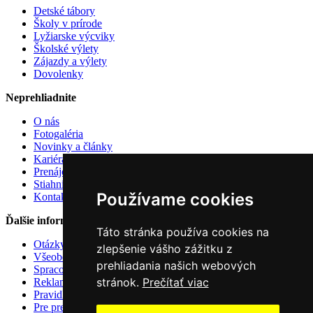
Detské tábory
Školy v prírode
Lyžiarske výcviky
Školské výlety
Zájazdy a výlety
Dovolenky
Neprehliadnite
O nás
Fotogaléria
Novinky a články
Kariéra u nás
Prenájom atrakcií
Stiahnite si
Používame cookies
Kontakt
Ďalšie informácie
Táto stránka používa cookies na
Otázky a odpovede
zlepšenie vášho zážitku z
Všeobecné zmluvné podmienky
prehliadania našich webových
Spracovanie osobných údajov
stránok.
Prečítať viac
Reklamačný poriadok
Pravidlá používania cookies
Pre predajcov