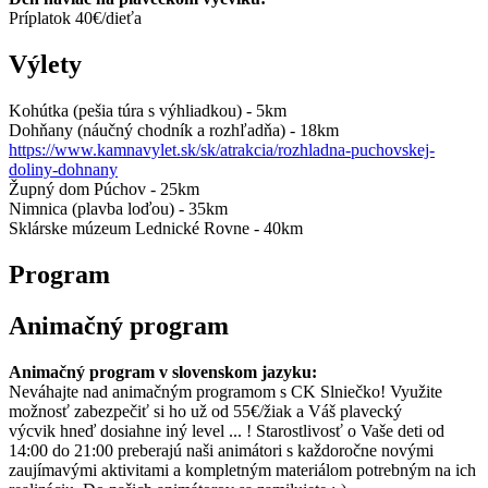
Príplatok 40€/dieťa
Výlety
Kohútka (pešia túra s výhliadkou) - 5km
Dohňany (náučný chodník a rozhľadňa) - 18km
https://www.kamnavylet.sk/sk/atrakcia/rozhladna-puchovskej-
doliny-dohnany
Župný dom Púchov - 25km
Nimnica (plavba loďou) - 35km
Sklárske múzeum Lednické Rovne - 40km
Program
Animačný program
Animačný program v slovenskom jazyku:
Neváhajte nad animačným programom s CK Slniečko! Využite
možnosť zabezpečiť si ho už od 55€/žiak a Váš plavecký
výcvik hneď dosiahne iný level ... ! Starostlivosť o Vaše deti od
14:00 do 21:00 preberajú naši animátori s každoročne novými
zaujímavými aktivitami a kompletným materiálom potrebným na ich