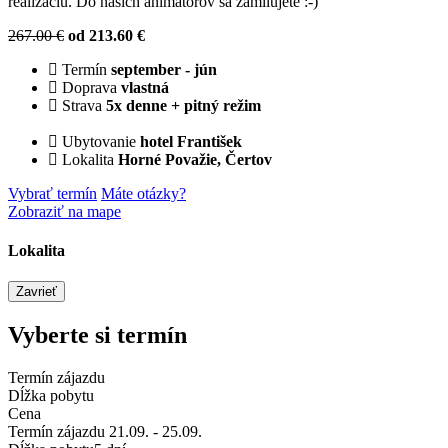
realizáciu. Do našich animátorov sa zamilujete :-)
267.00 €
od 213.60 €
Termín
september - jún
Doprava
vlastná
Strava
5x denne + pitný režim
Ubytovanie
hotel František
Lokalita
Horné Považie, Čertov
Vybrať termín
Máte otázky?
Leaflet
Zobraziť na mape
Lokalita
Zavrieť
Leaflet
+
Vyberte si termín
-
Termín zájazdu
Dĺžka pobytu
Cena
Termín zájazdu
21.09. - 25.09.