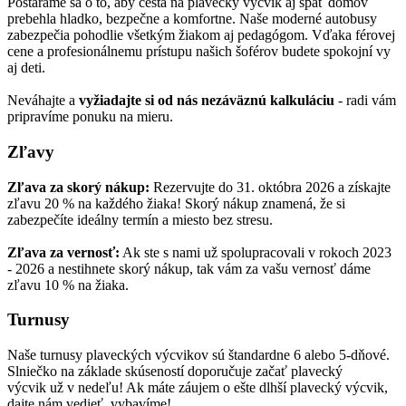
Postaráme sa o to, aby cesta na plavecký výcvik aj späť domov
prebehla hladko, bezpečne a komfortne. Naše moderné autobusy
zabezpečia pohodlie všetkým žiakom aj pedagógom. Vďaka férovej
cene a profesionálnemu prístupu našich šoférov budete spokojní vy
aj deti.
Neváhajte a
vyžiadajte si od nás nezáväznú kalkuláciu
- radi vám
pripravíme ponuku na mieru.
Zľavy
Zľava za skorý nákup:
Rezervujte do 31. októbra 2026 a získajte
zľavu 20 % na každého žiaka! Skorý nákup znamená, že si
zabezpečíte ideálny termín a miesto bez stresu.
Zľava za vernosť:
Ak ste s nami už spolupracovali v rokoch 2023
- 2026 a nestihnete skorý nákup, tak vám za vašu vernosť dáme
zľavu 10 % na žiaka.
Turnusy
Naše turnusy plaveckých výcvikov sú štandardne 6 alebo 5-dňové.
Slniečko na základe skúseností doporučuje začať plavecký
výcvik už v nedeľu! Ak máte záujem o ešte dlhší plavecký výcvik,
dajte nám vedieť, vybavíme!