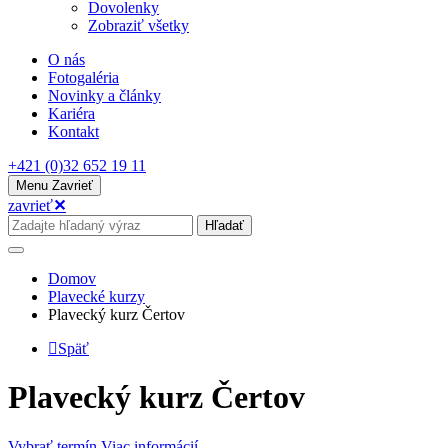
Dovolenky
Zobraziť všetky
O nás
Fotogaléria
Novinky a články
Kariéra
Kontakt
+421 (0)32 652 19 11
Menu
Zavrieť
zavrieť
✕
Hľadať
Domov
Plavecké kurzy
Plavecký kurz Čertov
Späť
Plavecký kurz Čertov
Vybrať termín
Viac informácií