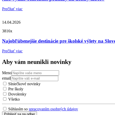
Prečítať viac
14.04.2026
3816x
Najobľúbenejšie destinácie pre školské výlety na Slo
Prečítať viac
Aby vám neunikli novinky
Meno
email
Slniečkové novinky
Pre školy
Dovolenky
Všetko
Súhlasím so
spracovaním osobných údajov
Prihlásiť sa na odber