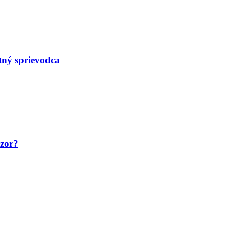
tný sprievodca
ozor?