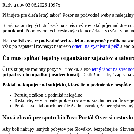
Rady a tipy
03.06.2026
1097x
Plánujete pre dieťa letný tábor? Pozor na podvodné weby a nelegálnyc
S príchodom teplých dní väčšina z nás rieši rovnakú príjemnú dilem
ponukami
. Popri overených cestovných kanceláriách sa však v online 
Ide o sofistikované
podvodné weby alebo anonymné profily na soc
však po zaplatení rovnaký: namiesto
odletu na vysnívanú pláž
alebo 
Čo musí spĺňať legálny organizátor zájazdov a tábor
Či už kupujete rodinný pobyt v Turecku, alebo
letný tábor na stredn
prípad svojho úpadku (insolventnosti).
Taktiež musí byť zapísaná 
Pokiaľ nakupujete od subjektu, ktorý tieto podmienky nespĺňa:
Porušuje zákon a podniká nelegálne.
Riskujete, že v prípade problémov alebo krachu neuvidíte svoje
Pri detských táboroch nemáte žiadnu záruku, že neregistrovaný
Nová zbraň pre spotrebiteľov: Portál Over si cestovk
Aby boli nákupy letných pobytov pre Slovákov bezpečnejšie, Sloven