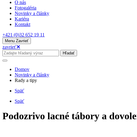
O nás
Fotogaléria
Novinky a články
Kariéra
Kontakt
+421 (0)32 652 19 11
Menu
Zavrieť
zavrieť
✕
Hľadať
Domov
Novinky a články
Rady a tipy
Späť
Späť
Podozrivo lacné tábory a dovole