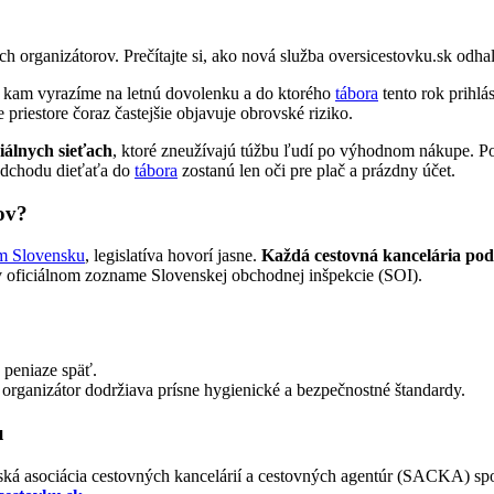
h organizátorov. Prečítajte si, ako nová služba oversicestovku.sk odha
u: kam vyrazíme na letnú dovolenku a do ktorého
tábora
tento rok prihlá
priestore čoraz častejšie objavuje obrovské riziko.
iálnych sieťach
, ktoré zneužívajú túžbu ľudí po výhodnom nákupe. Po
odchodu dieťaťa do
tábora
zostanú len oči pre plač a prázdny účet.
ov?
om Slovensku
, legislatíva hovorí jasne.
Každá cestovná kancelária po
v oficiálnom zozname Slovenskej obchodnej inšpekcie (SOI).
 peniaze späť.
 organizátor dodržiava prísne hygienické a bezpečnostné štandardy.
u
ská asociácia cestovných kancelárií a cestovných agentúr (SACKA) sp