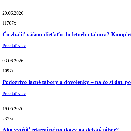
29.06.2026
11787x
Čo zbaliť vášmu dieťaťu do letného tábora? Komple
Prečítať viac
03.06.2026
1097x
Podozrivo lacné tábory a dovolenky – na čo si dať p
Prečítať viac
19.05.2026
2373x
Ako využiť rekreačné poukazy na detský tábor?