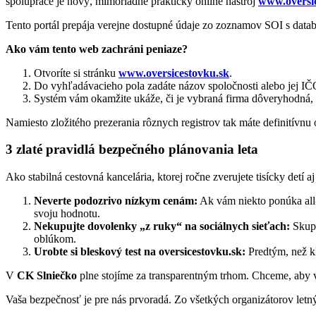
spolupráce je nový, mimoriadne praktický online nástroj
www.oversi
Tento portál prepája verejne dostupné údaje zo zoznamov SOI s da
Ako vám tento web zachráni peniaze?
Otvoríte si stránku
www.oversicestovku.sk
.
Do vyhľadávacieho pola zadáte názov spoločnosti alebo jej IČ
Systém vám okamžite ukáže, či je vybraná firma dôveryhodná, č
Namiesto zložitého prezerania rôznych registrov tak máte definitívn
3 zlaté pravidlá bezpečného plánovania leta
Ako stabilná cestovná kancelária, ktorej ročne zverujete tisícky detí
Neverte podozrivo nízkym cenám:
Ak vám niekto ponúka all-i
svoju hodnotu.
Nekupujte dovolenky „z ruky“ na sociálnych sieťach:
Skupi
oblúkom.
Urobte si bleskový test na oversicestovku.sk:
Predtým, než kl
V
CK Slniečko
plne stojíme za transparentným trhom. Chceme, aby v
Vaša bezpečnosť je pre nás prvoradá. Zo všetkých organizátorov let