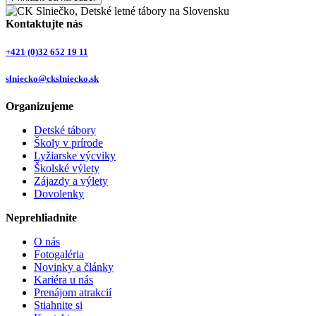
Kontaktujte nás
+421 (0)32 652 19 11
slniecko@ckslniecko.sk
Organizujeme
Detské tábory
Školy v prírode
Lyžiarske výcviky
Školské výlety
Zájazdy a výlety
Dovolenky
Neprehliadnite
O nás
Fotogaléria
Novinky a články
Kariéra u nás
Prenájom atrakcií
Stiahnite si