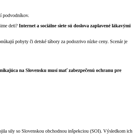
lí podvodníkov.
sime deti?
Internet a sociálne siete sú doslova zaplavené lákavými
núkajú pobyty či detské tábory za podozrivo nízke ceny. Scenár je
dnikajúca na Slovensku musí mať zabezpečenú ochranu pre
ojila sily so Slovenskou obchodnou inšpekciou (SOI). Výsledkom ich