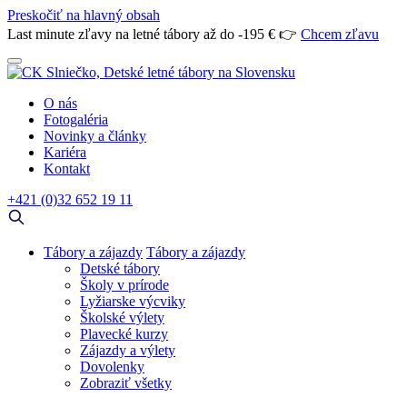
Preskočiť na hlavný obsah
Last minute zľavy na letné tábory až do -195 € 👉
Chcem zľavu
O nás
Fotogaléria
Novinky a články
Kariéra
Kontakt
+421 (0)32 652 19 11
Tábory a zájazdy
Tábory a zájazdy
Detské tábory
Školy v prírode
Lyžiarske výcviky
Školské výlety
Plavecké kurzy
Zájazdy a výlety
Dovolenky
Zobraziť všetky