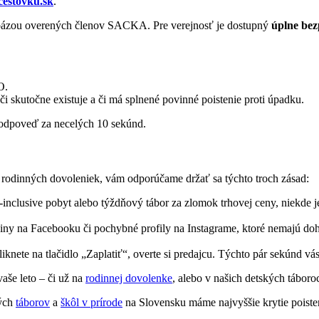
cestovku.sk
.
tabázou overených členov SACKA. Pre verejnosť je dostupný
úplne bez
O.
i skutočne existuje a či má splnené povinné poistenie proti úpadku.
u odpoveď za necelých 10 sekúnd.
 aj rodinných dovoleniek, vám odporúčame držať sa týchto troch zásad:
nclusive pobyt alebo týždňový tábor za zlomok trhovej ceny, niekde je 
ny na Facebooku či pochybné profily na Instagrame, ktoré nemajú dohľ
iknete na tlačidlo „Zaplatiť“, overte si predajcu. Týchto pár sekúnd 
aše leto – či už na
rodinnej dovolenke
, alebo v našich detských tábor
ných
táborov
a
škôl v prírode
na Slovensku máme najvyššie krytie poisten