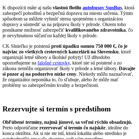
K dispozícii máte aj našu
vlastnú flotilu
autobusov SunBus
, ktorá
zabezpečí pohodlnú a bezpečnú dopravu na miesto určenia. Týmto
spôsobom sa môžete vyhnúť stresu spojenému s organizáciou
dopravy a sústrediť sa na prípravu školy v prírode. Okrem toho
ponúkame možnosť zabezpečiť
kvalifikovaného zdravotníka
, čo
je nevyhnutnou súčasťou každej školy v prírode.
CK Slniečko je poistená
proti úpadku sumou 750 000 €, čo je
najviac zo všetkých cestovných kancelárií na Slovensku
, ktoré
organizujú letné tábory a školské pobyty! Už dlhodobo
upozorňujeme na
falošné cestovky
, ktoré nie sú poistené a zo
zákona nemôžu organizovať školy v prírode a letné tábory.
Dávajte
si pozor aj na podozrivo nízke ceny
. Niekedy môžu naznačovať,
že organizátor neponúka to, čo sľubuje, alebo že môže mať
problémy so zabezpečením kvality a bezpečnosti.
Rezervujte si termín s predstihom
Obľúbené termíny, najmä júnové, sa veľmi rýchlo obsadzujú.
Preto odporúčame
rezervovať si termín čo najskôr
, ideálne do
konca októbra. Ak si nie ste istí, ktorá lokalita alebo stredisko je
najvhodnejšie pre vašu skupinu, radi vám poradíme.