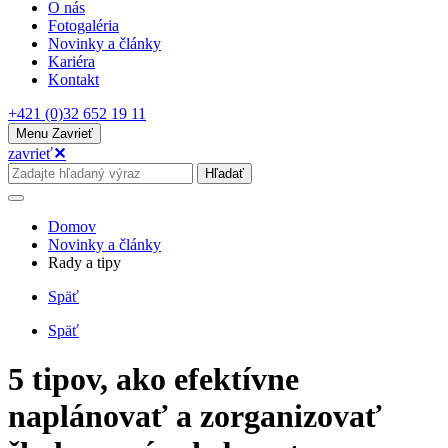
O nás
Fotogaléria
Novinky a články
Kariéra
Kontakt
+421 (0)32 652 19 11
Menu
Zavrieť
zavrieť
✕
Hľadať
Domov
Novinky a články
Rady a tipy
Späť
Späť
5 tipov, ako efektívne
naplánovať a zorganizovať