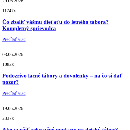
29.06.2026
11747x
Čo zbaliť vášmu dieťaťu do letného tábora?
Kompletný sprievodca
Prečítať viac
03.06.2026
1082x
Podozrivo lacné tábory a dovolenky – na čo si dať
pozor?
Prečítať viac
19.05.2026
2337x
Ako využiť rekreačné poukazy na detský tábor?