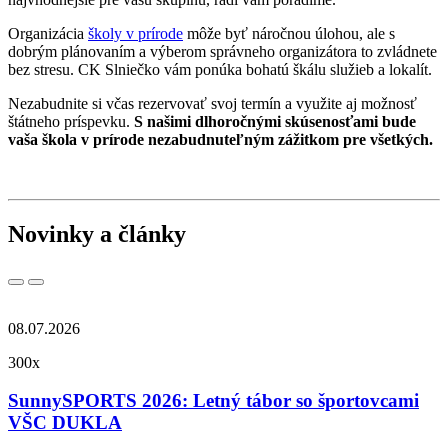
Organizácia
školy v prírode
môže byť náročnou úlohou, ale s
dobrým plánovaním a výberom správneho organizátora to zvládnete
bez stresu. CK Slniečko vám ponúka bohatú škálu služieb a lokalít.
Nezabudnite si včas rezervovať svoj termín a využite aj možnosť
štátneho príspevku.
S našimi dlhoročnými skúsenosťami bude
vaša škola v prírode nezabudnuteľným zážitkom pre všetkých.
Novinky a články
08.07.2026
300x
SunnySPORTS 2026: Letný tábor so športovcami
VŠC DUKLA