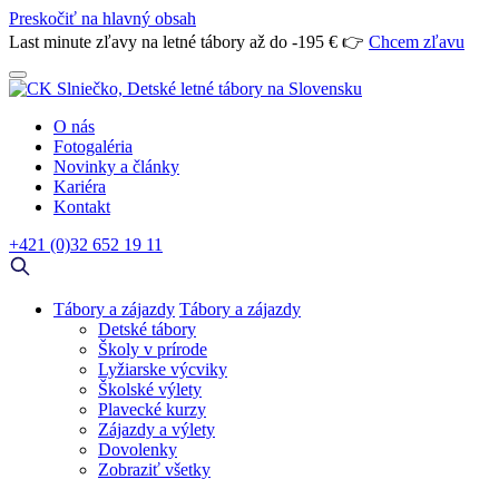
Preskočiť na hlavný obsah
Last minute zľavy na letné tábory až do -195 € 👉
Chcem zľavu
O nás
Fotogaléria
Novinky a články
Kariéra
Kontakt
+421 (0)32 652 19 11
Tábory a zájazdy
Tábory a zájazdy
Detské tábory
Školy v prírode
Lyžiarske výcviky
Školské výlety
Plavecké kurzy
Zájazdy a výlety
Dovolenky
Zobraziť všetky