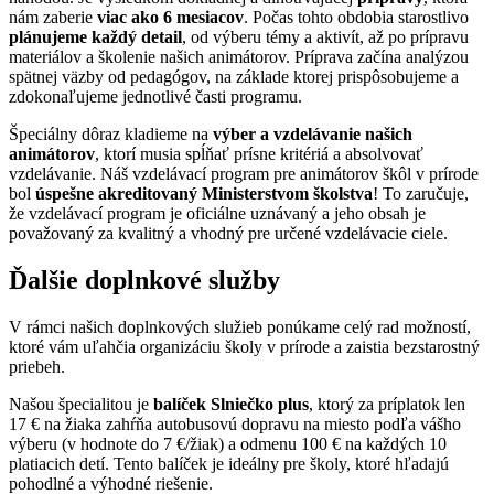
nám zaberie
viac ako 6 mesiacov
. Počas tohto obdobia starostlivo
plánujeme každý detail
, od výberu témy a aktivít, až po prípravu
materiálov a školenie našich animátorov. Príprava začína analýzou
spätnej väzby od pedagógov, na základe ktorej prispôsobujeme a
zdokonaľujeme jednotlivé časti programu.
Špeciálny dôraz kladieme na
výber a vzdelávanie našich
animátorov
, ktorí musia spĺňať prísne kritériá a absolvovať
vzdelávanie. Náš vzdelávací program pre animátorov škôl v prírode
bol
úspešne akreditovaný Ministerstvom školstva
! To zaručuje,
že vzdelávací program je oficiálne uznávaný a jeho obsah je
považovaný za kvalitný a vhodný pre určené vzdelávacie ciele.
Ďalšie doplnkové služby
V rámci našich doplnkových služieb ponúkame celý rad možností,
ktoré vám uľahčia organizáciu školy v prírode a zaistia bezstarostný
priebeh.
Našou špecialitou je
balíček Slniečko plus
, ktorý za príplatok len
17 € na žiaka zahŕňa autobusovú dopravu na miesto podľa vášho
výberu (v hodnote do 7 €/žiak) a odmenu 100 € na každých 10
platiacich detí. Tento balíček je ideálny pre školy, ktoré hľadajú
pohodlné a výhodné riešenie.