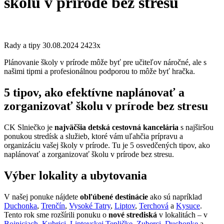
školu v prírode bez stresu
Rady a tipy
30.08.2024
2423x
Plánovanie školy v prírode môže byť pre učiteľov náročné, ale s
našimi tipmi a profesionálnou podporou to môže byť hračka.
5 tipov, ako efektívne naplánovať a
zorganizovať školu v prírode bez stresu
CK Slniečko je
najväčšia detská cestovná kancelária
s najširšou
ponukou stredísk a služieb, ktoré vám uľahčia prípravu a
organizáciu vašej školy v prírode. Tu je 5 osvedčených tipov, ako
naplánovať a zorganizovať školu v prírode bez stresu.
Výber lokality a ubytovania
V našej ponuke nájdete
obľúbené destinácie
ako sú napríklad
Duchonka
,
Trenčín
,
Vysoké Tatry
,
Liptov
,
Terchová
a
Kysuce
.
Tento rok sme rozšírili ponuku o
nové strediská
v lokalitách – v
Bojniciach
,
Kubrici
,
Liptovskej Tepličke
,
Zuberci
,
Duchonke
a