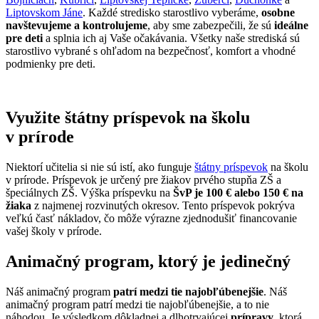
Liptovskom Jáne
. Každé stredisko starostlivo vyberáme,
osobne
navštevujeme a kontrolujeme
, aby sme zabezpečili, že sú
ideálne
pre deti
a splnia ich aj Vaše očakávania. Všetky naše strediská sú
starostlivo vybrané s ohľadom na bezpečnosť, komfort a vhodné
podmienky pre deti.
Využite štátny príspevok na školu
v prírode
Niektorí učitelia si nie sú istí, ako funguje
štátny príspevok
na školu
v prírode. Príspevok je určený pre žiakov prvého stupňa ZŠ a
špeciálnych ZŠ. Výška príspevku na
ŠvP je 100 € alebo 150 € na
žiaka
z najmenej rozvinutých okresov. Tento príspevok pokrýva
veľkú časť nákladov, čo môže výrazne zjednodušiť financovanie
vašej školy v prírode.
Animačný program, ktorý je jedinečný
Náš animačný program
patrí medzi tie najobľúbenejšie
. Náš
animačný program patrí medzi tie najobľúbenejšie, a to nie
náhodou. Je výsledkom dôkladnej a dlhotrvajúcej
prípravy
, ktorá