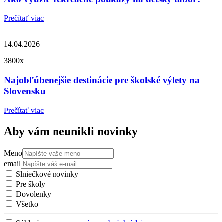
Prečítať viac
14.04.2026
3800x
Najobľúbenejšie destinácie pre školské výlety na
Slovensku
Prečítať viac
Aby vám neunikli novinky
Meno
email
Slniečkové novinky
Pre školy
Dovolenky
Všetko