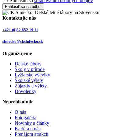
Súhlasím so
spracovaním osobných údajov
Prihlásiť sa na odber
Kontaktujte nás
+421 (0)32 652 19 11
slniecko@ckslniecko.sk
Organizujeme
Detské tábory
Školy v prírode
Lyžiarske výcviky
Školské výlety
Zájazdy a výlety
Dovolenky
Neprehliadnite
O nás
Fotogaléria
Novinky a články
Kariéra u nás
Prenájom atrakcií